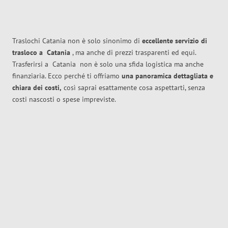
Traslochi Catania non è solo sinonimo di
eccellente
servizio di
trasloco
a
Catania
, ma anche di prezzi trasparenti ed equi.
Trasferirsi a
Catania
non è solo una sfida logistica ma anche
finanziaria. Ecco perché ti offriamo
una panoramica dettagliata e
chiara dei costi,
così saprai esattamente cosa aspettarti, senza
costi nascosti o spese impreviste.