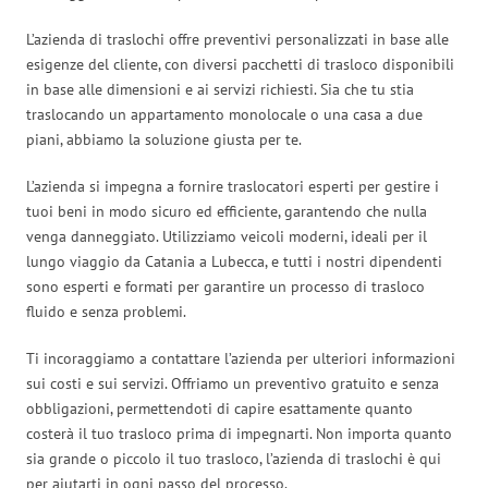
L’azienda di traslochi offre preventivi personalizzati in base alle
esigenze del cliente, con diversi pacchetti di trasloco disponibili
in base alle dimensioni e ai servizi richiesti. Sia che tu stia
traslocando un appartamento monolocale o una casa a due
piani, abbiamo la soluzione giusta per te.
L’azienda si impegna a fornire traslocatori esperti per gestire i
tuoi beni in modo sicuro ed efficiente, garantendo che nulla
venga danneggiato. Utilizziamo veicoli moderni, ideali per il
lungo viaggio da Catania a Lubecca, e tutti i nostri dipendenti
sono esperti e formati per garantire un processo di trasloco
fluido e senza problemi.
Ti incoraggiamo a contattare l’azienda per ulteriori informazioni
sui costi e sui servizi. Offriamo un preventivo gratuito e senza
obbligazioni, permettendoti di capire esattamente quanto
costerà il tuo trasloco prima di impegnarti. Non importa quanto
sia grande o piccolo il tuo trasloco, l’azienda di traslochi è qui
per aiutarti in ogni passo del processo.