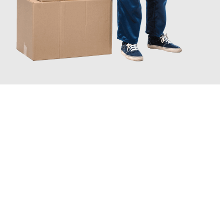
INFORMATI ORA
Scopri con Traslochi Catania quanto può essere
facile e senza
stress il tuo trasloco a Catania
. Il nostro team di esperti è
pronto ad assicurarti una transizione senza intoppi nella tua
nuova casa.