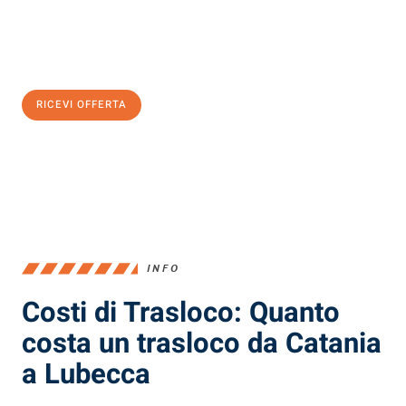
Ottieni subito
un'offerta non vincolante
e
risparmia € 100:
RICEVI OFFERTA
0299948957
INFO
Costi di Trasloco: Quanto
costa un trasloco da Catania
a Lubecca