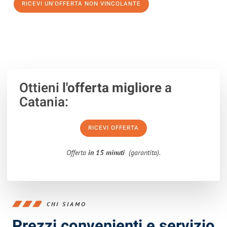
RICEVI UN'OFFERTA NON VINCOLANTE
100% non vincolante – Risposta garantita entro 15 minuti.
Ottieni
l'offerta migliore
a
Catania:
RICEVI OFFERTA
Offerta
in 15 minuti
(garantita).
CHI SIAMO
Prezzi convenienti e servizio