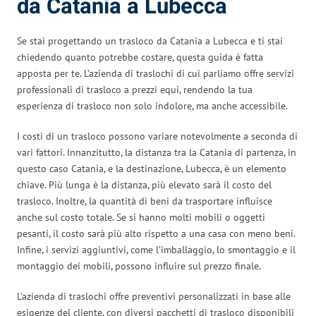
da Catania a Lubecca
Se stai progettando un trasloco da Catania a Lubecca e ti stai
chiedendo quanto potrebbe costare, questa guida è fatta
apposta per te. L’azienda di traslochi di cui parliamo offre servizi
professionali di trasloco a prezzi equi, rendendo la tua
esperienza di trasloco non solo indolore, ma anche accessibile.
I costi di un trasloco possono variare notevolmente a seconda di
vari fattori. Innanzitutto, la distanza tra la Catania di partenza, in
questo caso Catania, e la destinazione, Lubecca, è un elemento
chiave. Più lunga è la distanza, più elevato sarà il costo del
trasloco. Inoltre, la quantità di beni da trasportare influisce
anche sul costo totale. Se si hanno molti mobili o oggetti
pesanti, il costo sarà più alto rispetto a una casa con meno beni.
Infine, i servizi aggiuntivi, come l’imballaggio, lo smontaggio e il
montaggio dei mobili, possono influire sul prezzo finale.
L’azienda di traslochi offre preventivi personalizzati in base alle
esigenze del cliente, con diversi pacchetti di trasloco disponibili