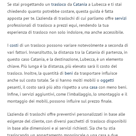
Se stai progettando un
trasloco
da
Catania
a Lubecca e ti stai
chiedendo quanto potrebbe costare, questa guida è fatta
apposta per te. L’azienda di traslochi di cui parliamo offre
servizi
professionali di trasloco a prezzi equi, rendendo la tua
esperienza di trasloco non solo indolore, ma anche accessibile.
I
costi
di un trasloco possono variare notevolmente a seconda di
vari fattori. Innanzitutto, la distanza tra la Catania di partenza, in
questo caso Catania, e la destinazione, Lubecca, è un elemento
chiave. Più lunga è la distanza, più elevato sarà il costo del
trasloco. Inoltre, la quantità di
beni
da trasportare influisce
anche sul costo totale. Se si hanno molti mobili o
oggetti
pesanti, il costo sarà più alto rispetto a una
casa
con meno beni.
Infine, i servizi aggiuntivi, come l’imballaggio, lo smontaggio e il
montaggio dei mobili, possono influire sul prezzo finale.
L’azienda di traslochi offre preventivi personalizzati in base alle
esigenze del cliente, con diversi pacchetti di trasloco disponibili
in base alle dimensioni e ai servizi richiesti. Sia che tu stia
traslocando un appartamento monolocale o una casa a due