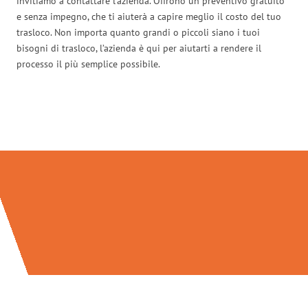
invitiamo a contattare l’azienda. Offrono un preventivo gratuito
e senza impegno, che ti aiuterà a capire meglio il costo del tuo
trasloco. Non importa quanto grandi o piccoli siano i tuoi
bisogni di trasloco, l’azienda è qui per aiutarti a rendere il
processo il più semplice possibile.
Traslochi Catania in numeri: