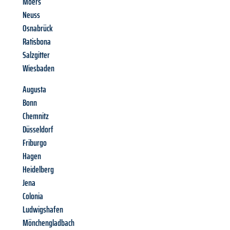
Moers
Neuss
Osnabrück
Ratisbona
Salzgitter
Wiesbaden
Augusta
Bonn
Chemnitz
Düsseldorf
Friburgo
Hagen
Heidelberg
Jena
Colonia
Ludwigshafen
Mönchengladbach