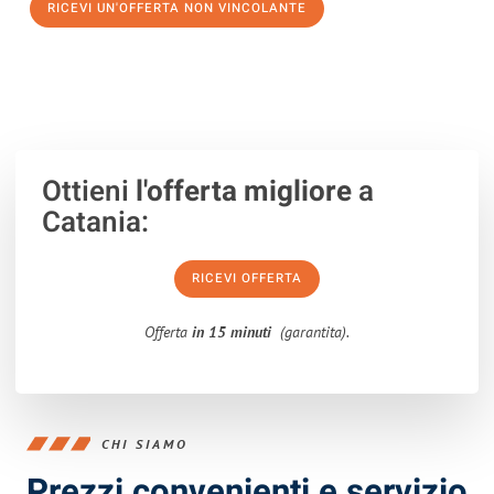
RICEVI UN'OFFERTA NON VINCOLANTE
100% non vincolante – Risposta garantita entro 15 minuti.
Ottieni
l'offerta migliore
a
Catania:
RICEVI OFFERTA
Offerta
in 15 minuti
(garantita).
CHI SIAMO
Prezzi convenienti e servizio