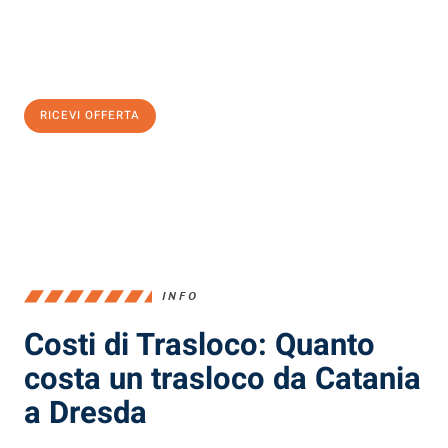
Ottieni subito
un'offerta non vincolante
e
risparmia € 100:
RICEVI OFFERTA
0299948957
INFO
Costi di Trasloco: Quanto
costa un trasloco da Catania
a Dresda