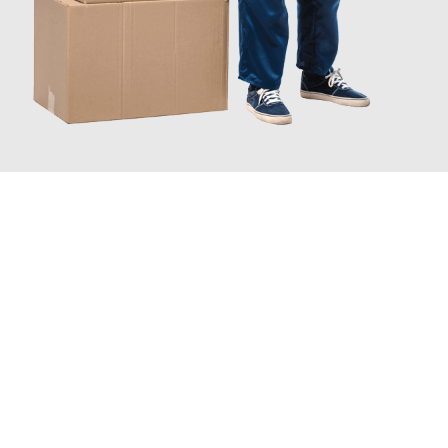
INFORMATI ORA
Scopri con Traslochi Catania quanto può essere
facile e senza
stress il tuo trasloco a Catania
. Il nostro team di esperti è
pronto ad assicurarti una transizione senza intoppi nella tua
nuova casa.