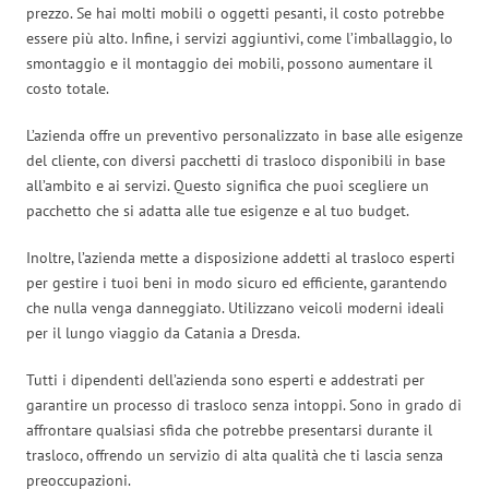
prezzo. Se hai molti mobili o oggetti pesanti, il costo potrebbe
essere più alto. Infine, i servizi aggiuntivi, come l’imballaggio, lo
smontaggio e il montaggio dei mobili, possono aumentare il
costo totale.
L’azienda offre un preventivo personalizzato in base alle esigenze
del cliente, con diversi pacchetti di trasloco disponibili in base
all’ambito e ai servizi. Questo significa che puoi scegliere un
pacchetto che si adatta alle tue esigenze e al tuo budget.
Inoltre, l’azienda mette a disposizione addetti al trasloco esperti
per gestire i tuoi beni in modo sicuro ed efficiente, garantendo
che nulla venga danneggiato. Utilizzano veicoli moderni ideali
per il lungo viaggio da Catania a Dresda.
Tutti i dipendenti dell’azienda sono esperti e addestrati per
garantire un processo di trasloco senza intoppi. Sono in grado di
affrontare qualsiasi sfida che potrebbe presentarsi durante il
trasloco, offrendo un servizio di alta qualità che ti lascia senza
preoccupazioni.