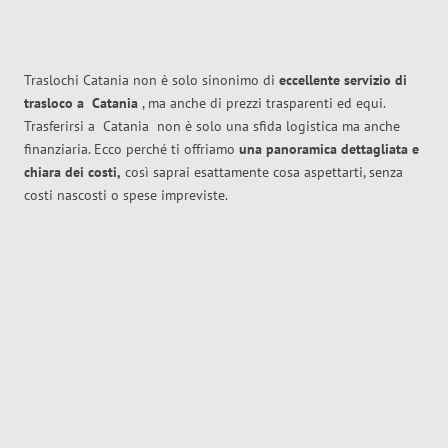
Traslochi Catania non è solo sinonimo di
eccellente
servizio di
trasloco
a
Catania
, ma anche di prezzi trasparenti ed equi.
Trasferirsi a
Catania
non è solo una sfida logistica ma anche
finanziaria. Ecco perché ti offriamo
una panoramica dettagliata e
chiara dei costi,
così saprai esattamente cosa aspettarti, senza
costi nascosti o spese impreviste.