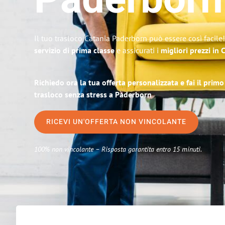
Paderborn
Il tuo trasloco Catania Paderborn può essere così facile
servizio di prima classe
e assicurati i
migliori prezzi in 
Richiedo ora la tua offerta personalizzata e fai il prim
trasloco senza stress a Paderborn
RICEVI UN'OFFERTA NON VINCOLANTE
100% non vincolante – Risposta garantita entro 15 minuti.