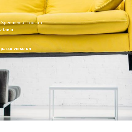
! Sperimenta il nostro
Catania
.
o passo verso un