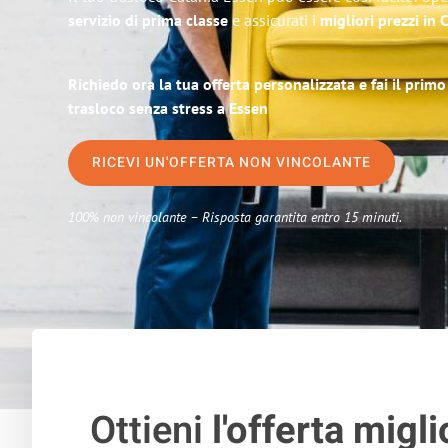
servizio di prima classe
e assicurati i
migliori prezzi in 
Richiedo ora la tua offerta personalizzata e fai il prim
trasloco senza stress a Essen
RICEVI UN'OFFERTA NON VINCOLANTE
100% non vincolante – Risposta garantita entro 15 minuti.
Ottieni
l'offerta migli