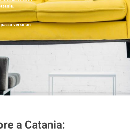
Catania
.
o passo verso un
ore
a Catania: