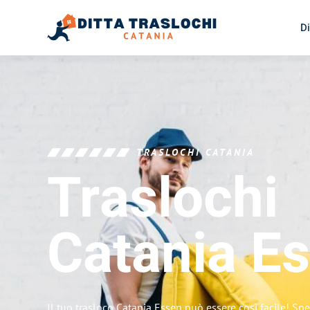
Di
TRASLOCHI CATANIA
Traslochi
Catania
Es
Il tuo trasloco Catania Essen può essere così facile! Spe