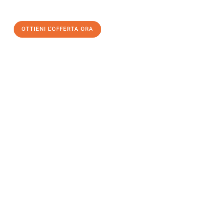
un
trasloco senza stress
e con il massimo comfort:
OTTIENI L'OFFERTA ORA