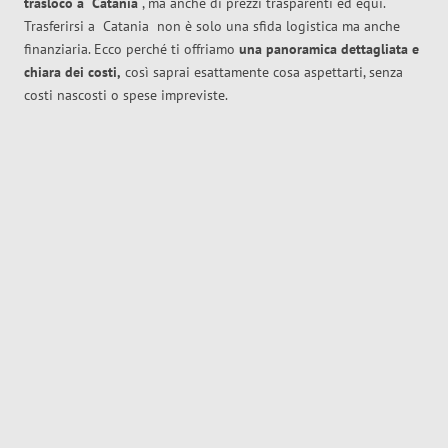
trasloco
a
Catania
, ma anche di prezzi trasparenti ed equi.
Trasferirsi a
Catania
non è solo una sfida logistica ma anche
finanziaria. Ecco perché ti offriamo
una panoramica dettagliata e
chiara dei costi,
così saprai esattamente cosa aspettarti, senza
costi nascosti o spese impreviste.