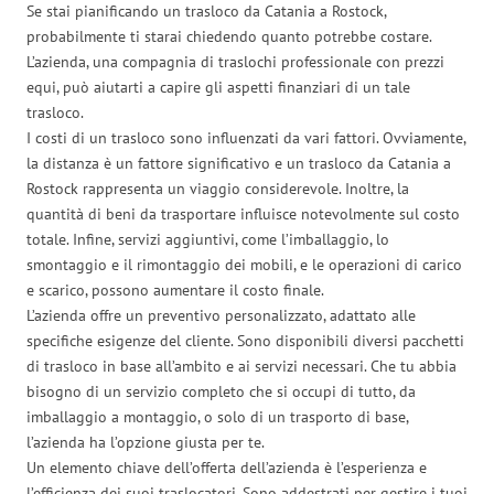
Se stai pianificando un trasloco da Catania a Rostock,
probabilmente ti starai chiedendo quanto potrebbe costare.
L’azienda, una compagnia di traslochi professionale con prezzi
equi, può aiutarti a capire gli aspetti finanziari di un tale
trasloco.
I costi di un trasloco sono influenzati da vari fattori. Ovviamente,
la distanza è un fattore significativo e un trasloco da Catania a
Rostock rappresenta un viaggio considerevole. Inoltre, la
quantità di beni da trasportare influisce notevolmente sul costo
totale. Infine, servizi aggiuntivi, come l’imballaggio, lo
smontaggio e il rimontaggio dei mobili, e le operazioni di carico
e scarico, possono aumentare il costo finale.
L’azienda offre un preventivo personalizzato, adattato alle
specifiche esigenze del cliente. Sono disponibili diversi pacchetti
di trasloco in base all’ambito e ai servizi necessari. Che tu abbia
bisogno di un servizio completo che si occupi di tutto, da
imballaggio a montaggio, o solo di un trasporto di base,
l’azienda ha l’opzione giusta per te.
Un elemento chiave dell’offerta dell’azienda è l’esperienza e
l’efficienza dei suoi traslocatori. Sono addestrati per gestire i tuoi