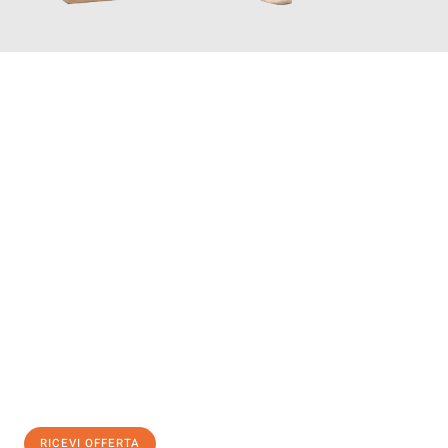
INFORMATI ORA
Scopri con Traslochi Catania quanto può essere
facile e senza
stress il tuo trasloco a Catania
. Il nostro team di esperti è
pronto ad assicurarti una transizione senza intoppi nella tua
nuova casa.
Ottieni subito
un'offerta non vincolante
e
risparmia € 100:
RICEVI OFFERTA
0299948957