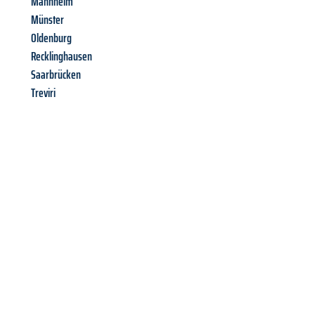
Mannheim
Münster
Oldenburg
Recklinghausen
Saarbrücken
Treviri
Richiedi ora la tua
offerta
al
miglior
prezzo !
Inviateci adesso la vostra richiesta non vincolante e
assicuratevi la vostra
offerta di trasloco per le vostre esigenze
a Catania
al miglior prezzo! Approfitta dell’occasione per