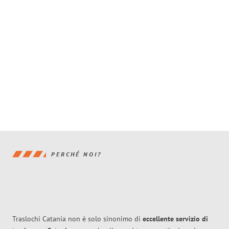
PERCHÉ NOI?
Traslochi Catania non è solo sinonimo di
eccellente
servizio di