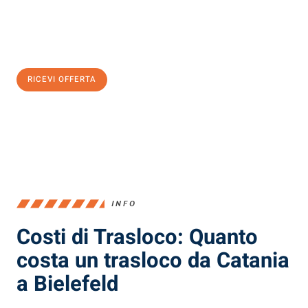
Ottieni subito
un'offerta non vincolante
e
risparmia € 100:
RICEVI OFFERTA
0299948957
INFO
Costi di Trasloco: Quanto
costa un trasloco da Catania
a Bielefeld