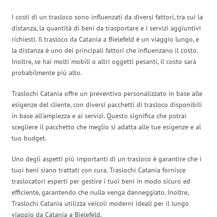
I costi di un trasloco sono influenzati da diversi fattori, tra cui la
distanza, la quantità di beni da trasportare e i servizi aggiuntivi
richiesti. Il trasloco da Catania a Bielefeld è un viaggio lungo, e
la distanza è uno dei principali fattori che influenzano il costo.
Inoltre, se hai molti mobili o altri oggetti pesanti, il costo sarà
probabilmente più alto.
Traslochi Catania offre un preventivo personalizzato in base alle
esigenze del cliente, con diversi pacchetti di trasloco disponibili
in base all’ampiezza e ai servizi. Questo significa che potrai
scegliere il pacchetto che meglio si adatta alle tue esigenze e al
tuo budget.
Uno degli aspetti più importanti di un trasloco è garantire che i
tuoi beni siano trattati con cura. Traslochi Catania fornisce
traslocatori esperti per gestire i tuoi beni in modo sicuro ed
efficiente, garantendo che nulla venga danneggiato. Inoltre,
Traslochi Catania utilizza veicoli moderni ideali per il lungo
viaggio da Catania a Bielefeld.