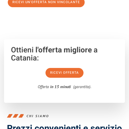
RICEVI UN'OFFERTA NON VINCOLANTE
100% non vincolante – Risposta garantita entro 15 minuti.
Ottieni
l'offerta migliore
a
Catania:
RICEVI OFFERTA
Offerta
in 15 minuti
(garantita).
CHI SIAMO
Prezzi convenienti e servizio