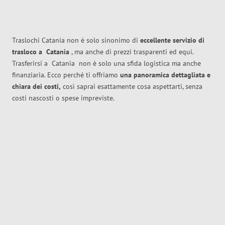
Traslochi Catania non è solo sinonimo di
eccellente
servizio di
trasloco
a
Catania
, ma anche di prezzi trasparenti ed equi.
Trasferirsi a
Catania
non è solo una sfida logistica ma anche
finanziaria. Ecco perché ti offriamo
una panoramica dettagliata e
chiara dei costi,
così saprai esattamente cosa aspettarti, senza
costi nascosti o spese impreviste.