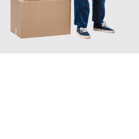
INFORMATI ORA
Scopri con Traslochi Catania quanto può essere
facile e senza
stress il tuo trasloco a Catania
. Il nostro team di esperti è
pronto ad assicurarti una transizione senza intoppi nella tua
nuova casa.