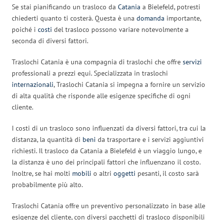
Se stai pianificando un trasloco da
Catania
a Bielefeld, potresti
chiederti quanto ti costerà. Questa è una
domanda
importante,
poiché i
costi
del trasloco possono variare notevolmente a
seconda di diversi fattori.
Traslochi Catania è una compagnia di traslochi che offre
servizi
professionali a prezzi equi. Specializzata in traslochi
internazionali
, Traslochi Catania si impegna a fornire un servizio
di alta qualità che risponde alle esigenze specifiche di ogni
cliente.
I costi di un trasloco sono influenzati da diversi fattori, tra cui la
distanza, la quantità di
beni
da trasportare e i servizi aggiuntivi
richiesti. Il trasloco da Catania a Bielefeld è un viaggio lungo, e
la distanza è uno dei principali fattori che influenzano il costo.
Inoltre, se hai molti
mobili
o altri
oggetti
pesanti, il costo sarà
probabilmente più alto.
Traslochi Catania offre un preventivo personalizzato in base alle
esigenze del cliente, con diversi pacchetti di trasloco disponibili