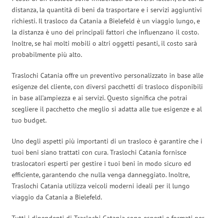
distanza, la quantità di beni da trasportare e i servizi aggiuntivi
richiesti. Il trasloco da Catania a Bielefeld è un viaggio lungo, e
la distanza è uno dei principali fattori che influenzano il costo.
Inoltre, se hai molti mobili o altri oggetti pesanti, il costo sarà
probabilmente più alto.
Traslochi Catania offre un preventivo personalizzato in base alle
esigenze del cliente, con diversi pacchetti di trasloco disponibili
in base all’ampiezza e ai servizi. Questo significa che potrai
scegliere il pacchetto che meglio si adatta alle tue esigenze e al
tuo budget.
Uno degli aspetti più importanti di un trasloco è garantire che i
tuoi beni siano trattati con cura. Traslochi Catania fornisce
traslocatori esperti per gestire i tuoi beni in modo sicuro ed
efficiente, garantendo che nulla venga danneggiato. Inoltre,
Traslochi Catania utilizza veicoli moderni ideali per il lungo
viaggio da Catania a Bielefeld.
Tutti i dipendenti di Traslochi Catania sono esperti e formati per