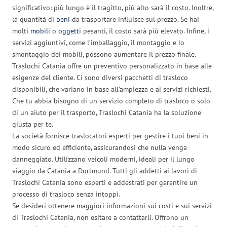
significativo: più lungo è il tragitto, più alto sarà il costo. Inoltre,
la quantità di
beni
da trasportare influisce sul prezzo. Se hai
molti
mobili
o
oggetti
pesanti, il costo sarà più elevato. Infine, i
servizi aggiuntivi, come l’imballaggio, il montaggio e lo
smontaggio dei mobili, possono aumentare il prezzo finale.
Traslochi Catania offre un preventivo personalizzato in base alle
esigenze del cliente. Ci sono diversi pacchetti di trasloco
disponibili, che variano in base all’ampiezza e ai servizi richiesti.
Che tu abbia bisogno di un servizio completo di trasloco o solo
di un aiuto per il trasporto, Traslochi Catania ha la soluzione
giusta per te.
La società fornisce traslocatori esperti per gestire i tuoi beni in
modo sicuro ed efficiente, assicurandosi che nulla venga
danneggiato. Utilizzano veicoli moderni, ideali per il lungo
viaggio da Catania a Dortmund. Tutti gli addetti ai lavori di
Traslochi Catania sono esperti e addestrati per garantire un
processo di trasloco senza intoppi.
Se desideri ottenere maggiori informazioni sui costi e sui servizi
di Traslochi Catania, non esitare a contattarli. Offrono un