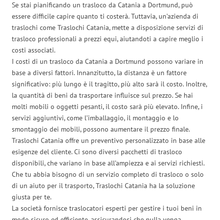
Se stai pianificando un trasloco da Catania a Dortmund, può
essere difficile capire quanto ti costerà. Tuttavia, un’azienda di
traslochi come Traslochi Catania, mette a disposizione servizi di
trasloco professionali a prezzi equi, aiutandoti a capire meglio i
costi associati.
I costi di un trasloco da Catania a Dortmund possono variare in
base a diversi fattori. Innanzitutto, la distanza è un fattore
significativo: più lungo è il tragitto, più alto sarà il costo. Inoltre,
la quantità di beni da trasportare influisce sul prezzo. Se hai
molti mobili o oggetti pesanti, il costo sarà più elevato. Infine, i
servizi aggiuntivi, come l’imballaggio, il montaggio e lo
smontaggio dei mobili, possono aumentare il prezzo finale.
Traslochi Catania offre un preventivo personalizzato in base alle
esigenze del cliente. Ci sono diversi pacchetti di trasloco
disponibili, che variano in base all’ampiezza e ai servizi richiesti.
Che tu abbia bisogno di un servizio completo di trasloco o solo
di un aiuto per il trasporto, Traslochi Catania ha la soluzione
giusta per te.
La società fornisce traslocatori esperti per gestire i tuoi beni in
modo sicuro ed efficiente, assicurandosi che nulla venga