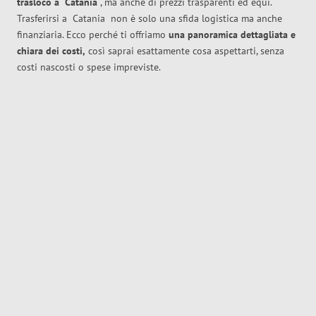
trasloco
a
Catania
, ma anche di prezzi trasparenti ed equi.
Trasferirsi a
Catania
non è solo una sfida logistica ma anche
finanziaria. Ecco perché ti offriamo
una panoramica dettagliata e
chiara dei costi,
così saprai esattamente cosa aspettarti, senza
costi nascosti o spese impreviste.