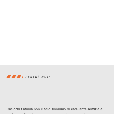
PERCHÉ NOI?
Traslochi Catania non è solo sinonimo di
eccellente
servizio di