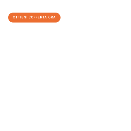
un
trasloco senza stress
e con il massimo comfort:
OTTIENI L'OFFERTA ORA