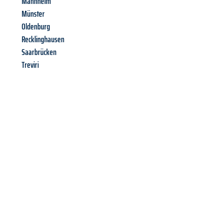
Mannheim
Münster
Oldenburg
Recklinghausen
Saarbrücken
Treviri
Richiedi ora la tua
offerta
al
miglior
prezzo !
Inviateci adesso la vostra richiesta non vincolante e
assicuratevi la vostra
offerta di trasloco per le vostre esigenze
a Catania
al miglior prezzo! Approfitta dell’occasione per