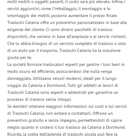
molti mobili o oggetti pesanti, il costo sarà più elevato. Infine, i
servizi aggiuntivi, come l’imballaggio, il montaggio e lo
smontaggio dei mobili, possono aumentare il prezzo finale.
Traslochi Catania offre un preventivo personalizzato in base alle
esigenze del cliente. Ci sono diversi pacchetti di trasloco
disponibili, che variano in base all’ampiezza e ai servizi richiesti.
Che tu abbia bisogno di un servizio completo di trasloco o solo
di un aiuto per il trasporto, Traslochi Catania ha la soluzione
giusta per te.
La società fornisce traslocatori esperti per gestire i tuoi beni in
modo sicuro ed efficiente, assicurandosi che nulla venga
danneggiato. Utilizzano veicoli moderni, ideali per il lungo
viaggio da Catania a Dortmund. Tutti gli addetti ai lavori di
Traslochi Catania sono esperti e addestrati per garantire un
processo di trasloco senza intoppi.
Se desideri ottenere maggiori informazioni sui costi e sui servizi
di Traslochi Catania, non esitare a contattarli. Offrono un
preventivo gratuito e senza impegno, permettendoti di capire
meglio quanto ti costerà il tuo trasloco da Catania a Dortmund.
Ricorda, la scelta dell’azienda di traslochi giusta può fare la