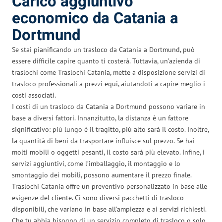
Carico aggiuntivo
economico da Catania a
Dortmund
Se stai pianificando un trasloco da Catania a Dortmund, può
essere difficile capire quanto ti costerà. Tuttavia, un’azienda di
traslochi come Traslochi Catania, mette a disposizione servizi di
trasloco professionali a prezzi equi, aiutandoti a capire meglio i
costi associati.
I costi di un trasloco da Catania a Dortmund possono variare in
base a diversi fattori. Innanzitutto, la distanza è un fattore
significativo: più lungo è il tragitto, più alto sarà il costo. Inoltre,
la quantità di beni da trasportare influisce sul prezzo. Se hai
molti mobili o oggetti pesanti, il costo sarà più elevato. Infine, i
servizi aggiuntivi, come l’imballaggio, il montaggio e lo
smontaggio dei mobili, possono aumentare il prezzo finale.
Traslochi Catania offre un preventivo personalizzato in base alle
esigenze del cliente. Ci sono diversi pacchetti di trasloco
disponibili, che variano in base all’ampiezza e ai servizi richiesti.
Che tu abbia bisogno di un servizio completo di trasloco o solo