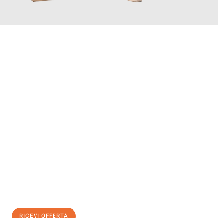
INFORMATI ORA
Scopri con Traslochi Catania quanto può essere
facile e senza
stress il tuo trasloco a Catania
. Il nostro team di esperti è
pronto ad assicurarti una transizione senza intoppi nella tua
nuova casa.
Ottieni subito
un'offerta non vincolante
e
risparmia € 100:
RICEVI OFFERTA
0299948957