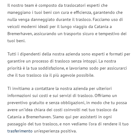
Il nostro team è composto da traslocatori esperti che
maneggiano i tuoi beni con cura e efficienza, garantendo che
nulla venga danneggiato durante il trasloco. Facciamo uso di
veicoli moderni ideali per il lungo viaggio da Catania a
Bremerhaven, assicurando un trasporto sicuro e tempestivo dei
tuoi beni.
Tutti i dipendenti della nostra azienda sono esperti e formati per
garantire un processo di trasloco senza intoppi. La nostra
priorità è la tua soddisfazione, e lavoriamo sodo per assicurarci
che il tuo trasloco sia il più agevole possibile.
Ti invitiamo a contattare la nostra azienda per ulteriori
informazioni sui costi e sui servizi di trasloco. Offriamo un
preventivo gratuito e senza obbligazioni, in modo che tu possa
avere un’idea chiara dei costi coinvolti nel tuo trasloco da
Catania a Bremerhaven. Siamo qui per assisterti in ogni
passaggio del tuo trasloco, e non vediamo l’ora di rendere il tuo
trasferimento
un’esperienza positiva.