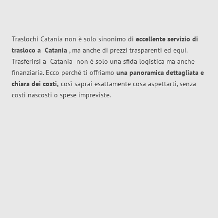
Traslochi Catania non è solo sinonimo di
eccellente
servizio di
trasloco
a
Catania
, ma anche di prezzi trasparenti ed equi.
Trasferirsi a
Catania
non è solo una sfida logistica ma anche
finanziaria. Ecco perché ti offriamo
una panoramica dettagliata e
chiara dei costi,
così saprai esattamente cosa aspettarti, senza
costi nascosti o spese impreviste.