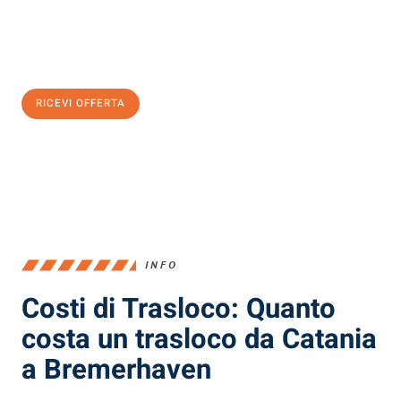
Ottieni subito
un'offerta non vincolante
e
risparmia € 100:
RICEVI OFFERTA
0299948957
INFO
Costi di Trasloco: Quanto
costa un trasloco da Catania
a Bremerhaven