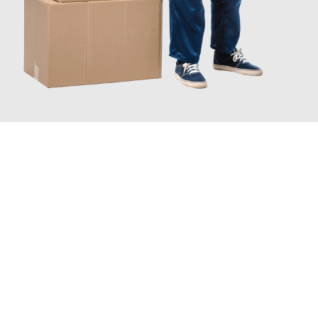
INFORMATI ORA
Scopri con Traslochi Catania quanto può essere
facile e senza
stress il tuo trasloco a Catania
. Il nostro team di esperti è
pronto ad assicurarti una transizione senza intoppi nella tua
nuova casa.