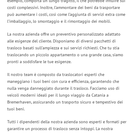
esempio, comporta un lungo tragitto, il che potrebbe influire sui
costi complessivi. Inoltre, l’ammontare dei beni da trasportare
può aumentare i costi, così come l’aggiunta di servizi extra come
l’imballaggio, lo smontaggio e il rimontaggio dei mobili.
La nostra azienda offre un preventivo personalizzato adattato
alle esigenze del cliente. Disponiamo di diversi pacchetti di
trasloco basati sull’ampiezza e sui servizi richiesti. Che tu stia
traslocando un piccolo appartamento o una grande casa, siamo
pronti a soddisfare le tue esigenze.
Il nostro team è composto da traslocatori esperti che
maneggiano i tuoi beni con cura e efficienza, garantendo che
nulla venga danneggiato durante il trasloco. Facciamo uso di
veicoli moderni ideali per il lungo viaggio da Catania a
Bremerhaven, assicurando un trasporto sicuro e tempestivo dei
tuoi beni.
Tutti i dipendenti della nostra azienda sono esperti e formati per
garantire un processo di trasloco senza intoppi. La nostra