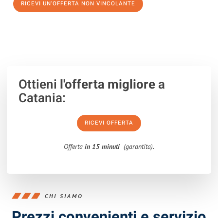
RICEVI UN'OFFERTA NON VINCOLANTE
100% non vincolante – Risposta garantita entro 15 minuti.
Ottieni
l'offerta migliore
a
Catania:
RICEVI OFFERTA
Offerta
in 15 minuti
(garantita).
CHI SIAMO
Prezzi convenienti e servizio