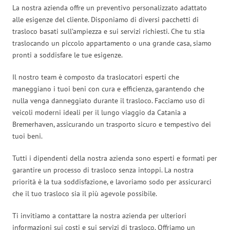
La nostra azienda offre un preventivo personalizzato adattato
alle esigenze del cliente. Disponiamo di diversi pacchetti di
trasloco basati sull’ampiezza e sui servizi richiesti. Che tu stia
traslocando un piccolo appartamento o una grande casa, siamo
pronti a soddisfare le tue esigenze.
Il nostro team è composto da traslocatori esperti che
maneggiano i tuoi beni con cura e efficienza, garantendo che
nulla venga danneggiato durante il trasloco. Facciamo uso di
veicoli moderni ideali per il lungo viaggio da Catania a
Bremerhaven, assicurando un trasporto sicuro e tempestivo dei
tuoi beni.
Tutti i dipendenti della nostra azienda sono esperti e formati per
garantire un processo di trasloco senza intoppi. La nostra
priorità è la tua soddisfazione, e lavoriamo sodo per assicurarci
che il tuo trasloco sia il più agevole possibile.
Ti invitiamo a contattare la nostra azienda per ulteriori
informazioni sui costi e sui servizi di trasloco. Offriamo un