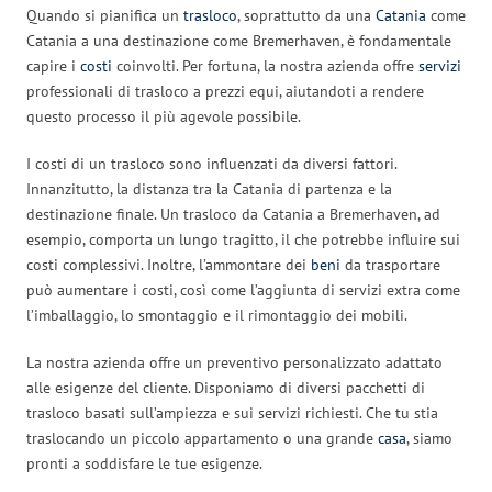
Quando si pianifica un
trasloco
, soprattutto da una
Catania
come
Catania a una destinazione come Bremerhaven, è fondamentale
capire i
costi
coinvolti. Per fortuna, la nostra azienda offre
servizi
professionali di trasloco a prezzi equi, aiutandoti a rendere
questo processo il più agevole possibile.
I costi di un trasloco sono influenzati da diversi fattori.
Innanzitutto, la distanza tra la Catania di partenza e la
destinazione finale. Un trasloco da Catania a Bremerhaven, ad
esempio, comporta un lungo tragitto, il che potrebbe influire sui
costi complessivi. Inoltre, l’ammontare dei
beni
da trasportare
può aumentare i costi, così come l’aggiunta di servizi extra come
l’imballaggio, lo smontaggio e il rimontaggio dei mobili.
La nostra azienda offre un preventivo personalizzato adattato
alle esigenze del cliente. Disponiamo di diversi pacchetti di
trasloco basati sull’ampiezza e sui servizi richiesti. Che tu stia
traslocando un piccolo appartamento o una grande
casa
, siamo
pronti a soddisfare le tue esigenze.