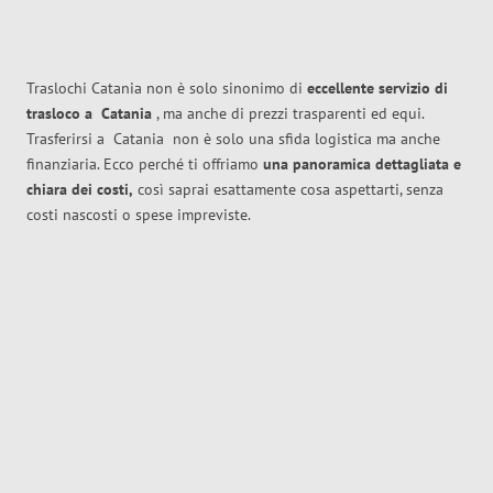
Traslochi Catania non è solo sinonimo di
eccellente
servizio di
trasloco
a
Catania
, ma anche di prezzi trasparenti ed equi.
Trasferirsi a
Catania
non è solo una sfida logistica ma anche
finanziaria. Ecco perché ti offriamo
una panoramica dettagliata e
chiara dei costi,
così saprai esattamente cosa aspettarti, senza
costi nascosti o spese impreviste.