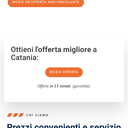
RICEVI UN'OFFERTA NON VINCOLANTE
100% non vincolante – Risposta garantita entro 15 minuti.
Ottieni
l'offerta migliore
a
Catania:
RICEVI OFFERTA
Offerta
in 15 minuti
(garantita).
CHI SIAMO
Prezzi convenienti e servizio