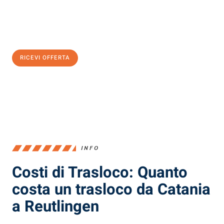
Ottieni subito
un'offerta non vincolante
e
risparmia € 100:
RICEVI OFFERTA
0299948957
INFO
Costi di Trasloco: Quanto
costa un trasloco da Catania
a Reutlingen