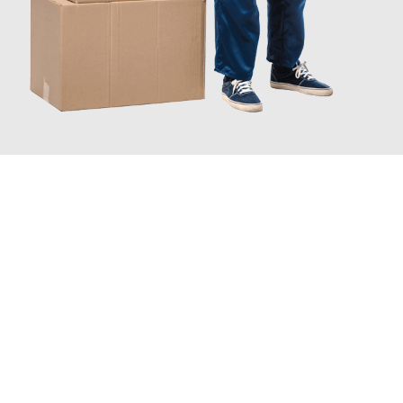
INFORMATI ORA
Scopri con Traslochi Catania quanto può essere
facile e senza
stress il tuo trasloco a Catania
. Il nostro team di esperti è
pronto ad assicurarti una transizione senza intoppi nella tua
nuova casa.