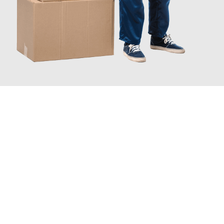
INFORMATI ORA
Scopri con Traslochi Catania quanto può essere
facile e senza
stress il tuo trasloco a Catania
. Il nostro team di esperti è
pronto ad assicurarti una transizione senza intoppi nella tua
nuova casa.