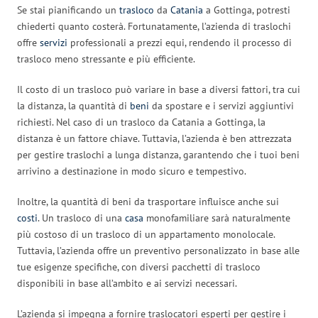
Se stai pianificando un
trasloco
da
Catania
a Gottinga, potresti
chiederti quanto costerà. Fortunatamente, l’azienda di traslochi
offre
servizi
professionali a prezzi equi, rendendo il processo di
trasloco meno stressante e più efficiente.
Il costo di un trasloco può variare in base a diversi fattori, tra cui
la distanza, la quantità di
beni
da spostare e i servizi aggiuntivi
richiesti. Nel caso di un trasloco da Catania a Gottinga, la
distanza è un fattore chiave. Tuttavia, l’azienda è ben attrezzata
per gestire traslochi a lunga distanza, garantendo che i tuoi beni
arrivino a destinazione in modo sicuro e tempestivo.
Inoltre, la quantità di beni da trasportare influisce anche sui
costi
. Un trasloco di una
casa
monofamiliare sarà naturalmente
più costoso di un trasloco di un appartamento monolocale.
Tuttavia, l’azienda offre un preventivo personalizzato in base alle
tue esigenze specifiche, con diversi pacchetti di trasloco
disponibili in base all’ambito e ai servizi necessari.
L’azienda si impegna a fornire traslocatori esperti per gestire i