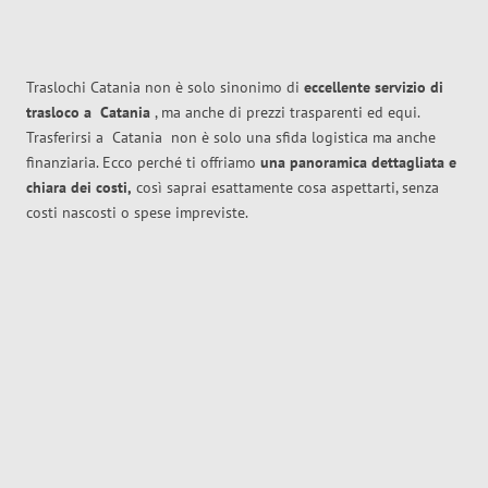
Traslochi Catania non è solo sinonimo di
eccellente
servizio di
trasloco
a
Catania
, ma anche di prezzi trasparenti ed equi.
Trasferirsi a
Catania
non è solo una sfida logistica ma anche
finanziaria. Ecco perché ti offriamo
una panoramica dettagliata e
chiara dei costi,
così saprai esattamente cosa aspettarti, senza
costi nascosti o spese impreviste.