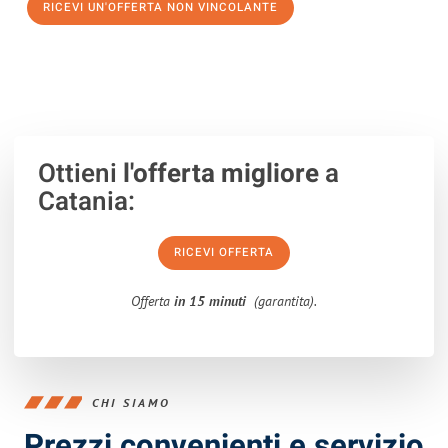
RICEVI UN'OFFERTA NON VINCOLANTE
100% non vincolante – Risposta garantita entro 15 minuti.
Ottieni
l'offerta migliore
a
Catania:
RICEVI OFFERTA
Offerta
in 15 minuti
(garantita).
CHI SIAMO
Prezzi convenienti e servizio