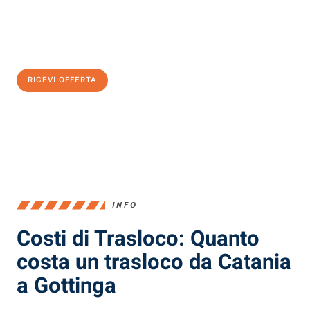
Ottieni subito
un'offerta non vincolante
e
risparmia € 100:
RICEVI OFFERTA
0299948957
INFO
Costi di Trasloco: Quanto
costa un trasloco da Catania
a Gottinga