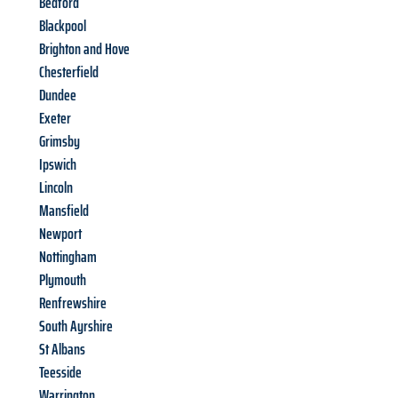
Bedford
Blackpool
Brighton and Hove
Chesterfield
Dundee
Exeter
Grimsby
Ipswich
Lincoln
Mansfield
Newport
Nottingham
Plymouth
Renfrewshire
South Ayrshire
St Albans
Teesside
Warrington