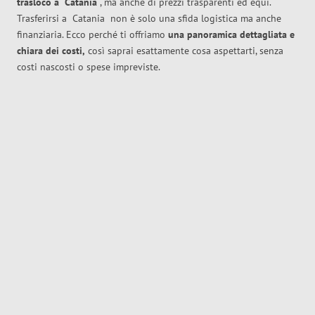
trasloco
a
Catania
, ma anche di prezzi trasparenti ed equi.
Trasferirsi a
Catania
non è solo una sfida logistica ma anche
finanziaria. Ecco perché ti offriamo
una panoramica dettagliata e
chiara dei costi,
così saprai esattamente cosa aspettarti, senza
costi nascosti o spese impreviste.