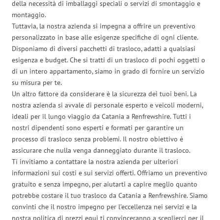
della necessità di imballaggi speciali o servizi di smontaggio e
montaggio.
Tuttavia, la nostra azienda si impegna a offrire un preventivo
personalizzato in base alle esigenze specifiche di ogni cliente.
Disponiamo di diversi pacchetti di trasloco, adatti a qualsiasi
esigenza e budget. Che si tratti di un trasloco di pochi oggetti o
di un intero appartamento, siamo in grado di fornire un servizio
su misura per te.
Un altro fattore da considerare è la sicurezza dei tuoi beni. La
nostra azienda si avvale di personale esperto e veicoli moderni,
ideali per il lungo viaggio da Catania a Renfrewshire. Tutti i
nostri dipendenti sono esperti e formati per garantire un
processo di trasloco senza problemi. Il nostro obiettivo è
assicurare che nulla venga danneggiato durante il trasloco.
Ti invitiamo a contattare la nostra azienda per ulteriori
informazioni sui costi e sui servizi offerti. Offriamo un preventivo
gratuito e senza impegno, per aiutarti a capire meglio quanto
potrebbe costare il tuo trasloco da Catania a Renfrewshire. Siamo
convinti che il nostro impegno per l’eccellenza nei servizi e la
nostra politica di prezzi equi ti convinceranno a sceglierci per il