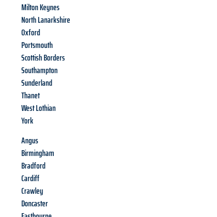
Milton Keynes
North Lanarkshire
Oxford
Portsmouth
Scottish Borders
Southampton
Sunderland
Thanet
West Lothian
York
Angus
Birmingham
Bradford
Cardiff
Crawley
Doncaster
Eastbourne