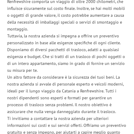
Renfrewshire comporta un viaggio di oltre 2000 chilometri, che
influisce sicuramente sul costo finale. Inoltre, se hai molti mobili
o oggetti di grande valore, il costo potrebbe aumentare a causa
della necessità di imballaggi speciali o servizi di smontaggio e
montaggio.
Tuttavia, la nostra azienda si impegna a offrire un preventivo
personalizzato in base alle esigenze specifiche di ogni cliente.
Disponiamo di diversi pacchetti di trasloco, adatti a qualsiasi
esigenza e budget. Che si tratti di un trasloco di pochi oggetti o
di un intero appartamento, siamo in grado di fornire un servizio
su misura per te.
Un altro fattore da considerare è la sicurezza dei tuoi beni. La
nostra azienda si avvale di personale esperto e veicoli moderni,
ideali per il lungo viaggio da Catania a Renfrewshire. Tutti i
nostri dipendenti sono esperti e formati per garantire un
processo di trasloco senza problemi. Il nostro obiettivo è
assicurare che nulla venga danneggiato durante il trasloco.
Ti invitiamo a contattare la nostra azienda per ulteriori
informazioni sui costi e sui servizi offerti. Offriamo un preventivo
gratuito e senza impegno, per aiutarti a capire meglio quanto