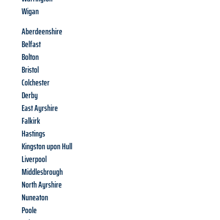
Wigan
Aberdeenshire
Belfast
Bolton
Bristol
Colchester
Derby
East Ayrshire
Falkirk
Hastings
Kingston upon Hull
Liverpool
Middlesbrough
North Ayrshire
Nuneaton
Poole