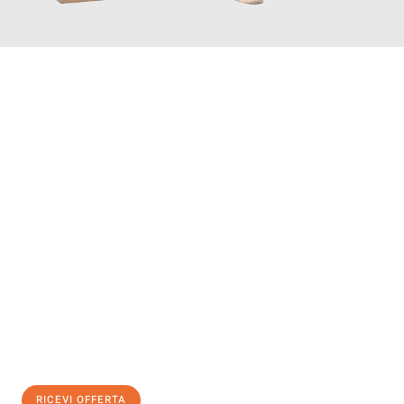
INFORMATI ORA
Scopri con Traslochi Catania quanto può essere
facile e senza
stress il tuo trasloco a Catania
. Il nostro team di esperti è
pronto ad assicurarti una transizione senza intoppi nella tua
nuova casa.
Ottieni subito
un'offerta non vincolante
e
risparmia € 100:
RICEVI OFFERTA
0299948957