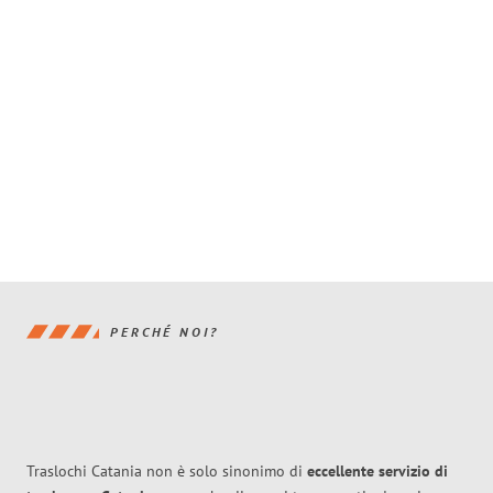
PERCHÉ NOI?
Traslochi Catania non è solo sinonimo di
eccellente
servizio di