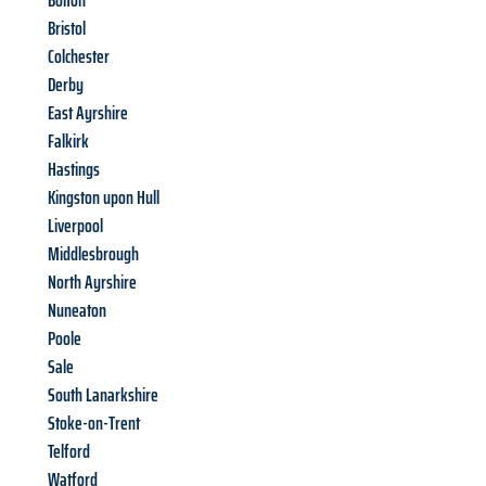
Bolton
Bristol
Colchester
Derby
East Ayrshire
Falkirk
Hastings
Kingston upon Hull
Liverpool
Middlesbrough
North Ayrshire
Nuneaton
Poole
Sale
South Lanarkshire
Stoke-on-Trent
Telford
Watford