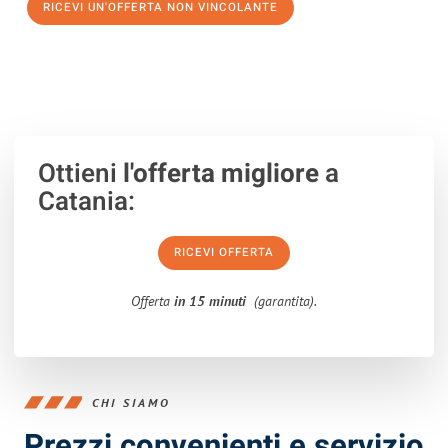
RICEVI UN'OFFERTA NON VINCOLANTE
100% non vincolante – Risposta garantita entro 15 minuti.
Ottieni
l'offerta migliore
a
Catania:
RICEVI OFFERTA
Offerta
in 15 minuti
(garantita).
CHI SIAMO
Prezzi convenienti e servizio