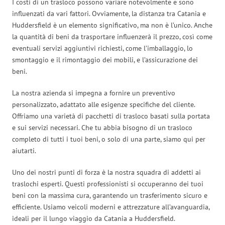
I costi di un trasloco possono variare notevolmente e sono
influenzati da vari fattori. Ovviamente, la distanza tra Catania e
Huddersfield è un elemento significativo, ma non è l’unico. Anche
la quantità di beni da trasportare influenzerà il prezzo, così come
eventuali servizi aggiuntivi richiesti, come l’imballaggio, lo
smontaggio e il rimontaggio dei mobili, e l’assicurazione dei
beni.
La nostra azienda si impegna a fornire un preventivo
personalizzato, adattato alle esigenze specifiche del cliente.
Offriamo una varietà di pacchetti di trasloco basati sulla portata
e sui servizi necessari. Che tu abbia bisogno di un trasloco
completo di tutti i tuoi beni, o solo di una parte, siamo qui per
aiutarti.
Uno dei nostri punti di forza è la nostra squadra di addetti ai
traslochi esperti. Questi professionisti si occuperanno dei tuoi
beni con la massima cura, garantendo un trasferimento sicuro e
efficiente. Usiamo veicoli moderni e attrezzature all’avanguardia,
ideali per il lungo viaggio da Catania a Huddersfield.