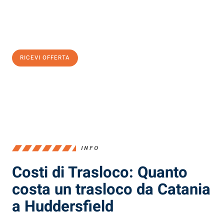
Ottieni subito
un'offerta non vincolante
e
risparmia € 100:
RICEVI OFFERTA
0299948957
INFO
Costi di Trasloco: Quanto
costa un trasloco da Catania
a Huddersfield