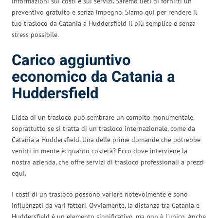
informazioni sui costi e sui servizi. Saremo lieti di fornirti un
preventivo gratuito e senza impegno. Siamo qui per rendere il
tuo trasloco da Catania a Huddersfield il più semplice e senza
stress possibile.
Carico aggiuntivo
economico da Catania a
Huddersfield
L’idea di un trasloco può sembrare un compito monumentale,
soprattutto se si tratta di un trasloco internazionale, come da
Catania a Huddersfield. Una delle prime domande che potrebbe
venirti in mente è: quanto costerà? Ecco dove interviene la
nostra azienda, che offre servizi di trasloco professionali a prezzi
equi.
I costi di un trasloco possono variare notevolmente e sono
influenzati da vari fattori. Ovviamente, la distanza tra Catania e
Huddersfield è un elemento significativo, ma non è l’unico. Anche