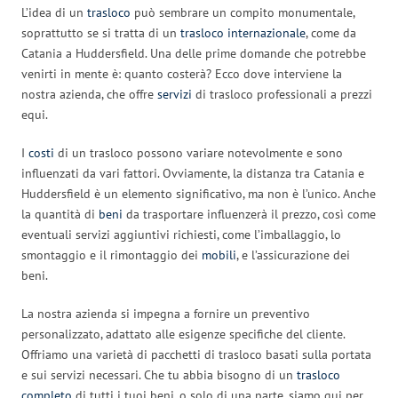
L’idea di un
trasloco
può sembrare un compito monumentale,
soprattutto se si tratta di un
trasloco internazionale
, come da
Catania a Huddersfield. Una delle prime domande che potrebbe
venirti in mente è: quanto costerà? Ecco dove interviene la
nostra azienda, che offre
servizi
di trasloco professionali a prezzi
equi.
I
costi
di un trasloco possono variare notevolmente e sono
influenzati da vari fattori. Ovviamente, la distanza tra Catania e
Huddersfield è un elemento significativo, ma non è l’unico. Anche
la quantità di
beni
da trasportare influenzerà il prezzo, così come
eventuali servizi aggiuntivi richiesti, come l’imballaggio, lo
smontaggio e il rimontaggio dei
mobili
, e l’assicurazione dei
beni.
La nostra azienda si impegna a fornire un preventivo
personalizzato, adattato alle esigenze specifiche del cliente.
Offriamo una varietà di pacchetti di trasloco basati sulla portata
e sui servizi necessari. Che tu abbia bisogno di un
trasloco
completo
di tutti i tuoi beni, o solo di una parte, siamo qui per