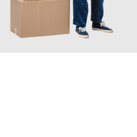
INFORMATI ORA
Scopri con Traslochi Catania quanto può essere
facile e senza
stress il tuo trasloco a Catania
. Il nostro team di esperti è
pronto ad assicurarti una transizione senza intoppi nella tua
nuova casa.