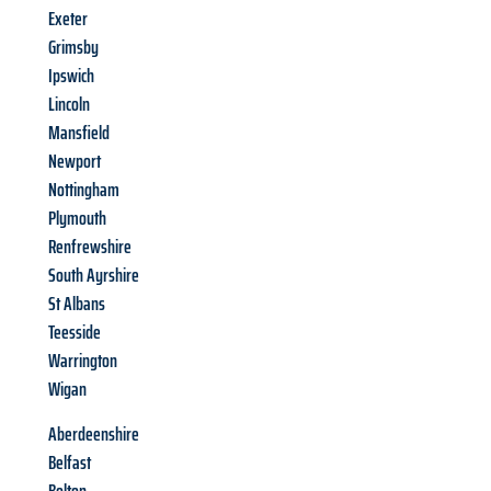
Exeter
Grimsby
Ipswich
Lincoln
Mansfield
Newport
Nottingham
Plymouth
Renfrewshire
South Ayrshire
St Albans
Teesside
Warrington
Wigan
Aberdeenshire
Belfast