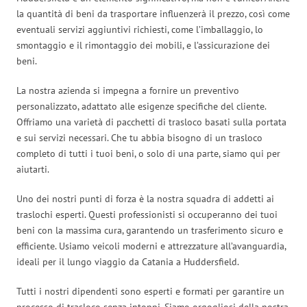
la quantità di beni da trasportare influenzerà il prezzo, così come
eventuali servizi aggiuntivi richiesti, come l’imballaggio, lo
smontaggio e il rimontaggio dei mobili, e l’assicurazione dei
beni.
La nostra azienda si impegna a fornire un preventivo
personalizzato, adattato alle esigenze specifiche del cliente.
Offriamo una varietà di pacchetti di trasloco basati sulla portata
e sui servizi necessari. Che tu abbia bisogno di un trasloco
completo di tutti i tuoi beni, o solo di una parte, siamo qui per
aiutarti.
Uno dei nostri punti di forza è la nostra squadra di addetti ai
traslochi esperti. Questi professionisti si occuperanno dei tuoi
beni con la massima cura, garantendo un trasferimento sicuro e
efficiente. Usiamo veicoli moderni e attrezzature all’avanguardia,
ideali per il lungo viaggio da Catania a Huddersfield.
Tutti i nostri dipendenti sono esperti e formati per garantire un
processo di trasloco senza intoppi. Siamo orgogliosi della nostra