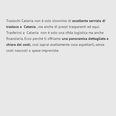
Traslochi Catania non è solo sinonimo di
eccellente
servizio di
trasloco
a
Catania
, ma anche di prezzi trasparenti ed equi.
Trasferirsi a
Catania
non è solo una sfida logistica ma anche
finanziaria. Ecco perché ti offriamo
una panoramica dettagliata e
chiara dei costi,
così saprai esattamente cosa aspettarti, senza
costi nascosti o spese impreviste.