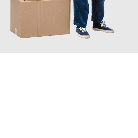
INFORMATI ORA
Scopri con Traslochi Catania quanto può essere
facile e senza
stress il tuo trasloco a Catania
. Il nostro team di esperti è
pronto ad assicurarti una transizione senza intoppi nella tua
nuova casa.