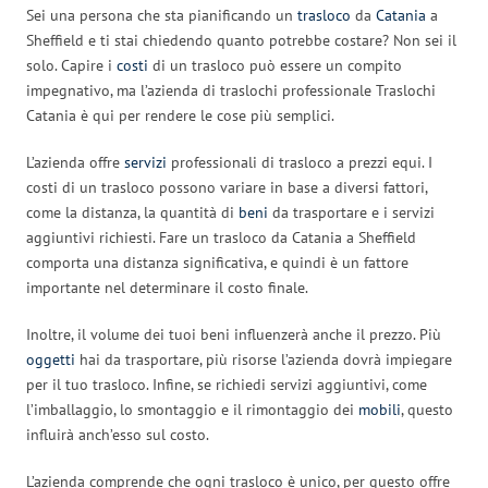
Sei una persona che sta pianificando un
trasloco
da
Catania
a
Sheffield e ti stai chiedendo quanto potrebbe costare? Non sei il
solo. Capire i
costi
di un trasloco può essere un compito
impegnativo, ma l’azienda di traslochi professionale Traslochi
Catania è qui per rendere le cose più semplici.
L’azienda offre
servizi
professionali di trasloco a prezzi equi. I
costi di un trasloco possono variare in base a diversi fattori,
come la distanza, la quantità di
beni
da trasportare e i servizi
aggiuntivi richiesti. Fare un trasloco da Catania a Sheffield
comporta una distanza significativa, e quindi è un fattore
importante nel determinare il costo finale.
Inoltre, il volume dei tuoi beni influenzerà anche il prezzo. Più
oggetti
hai da trasportare, più risorse l’azienda dovrà impiegare
per il tuo trasloco. Infine, se richiedi servizi aggiuntivi, come
l’imballaggio, lo smontaggio e il rimontaggio dei
mobili
, questo
influirà anch’esso sul costo.
L’azienda comprende che ogni trasloco è unico, per questo offre