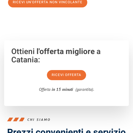
RICEVI UN'OFFERTA NON VINCOLANTE
100% non vincolante – Risposta garantita entro 15 minuti.
Ottieni
l'offerta migliore
a
Catania:
RICEVI OFFERTA
Offerta
in 15 minuti
(garantita).
CHI SIAMO
Prezzi convenienti e servizio