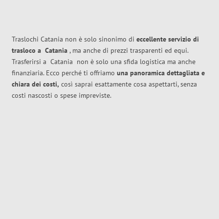
Traslochi Catania non è solo sinonimo di
eccellente
servizio di
trasloco
a
Catania
, ma anche di prezzi trasparenti ed equi.
Trasferirsi a
Catania
non è solo una sfida logistica ma anche
finanziaria. Ecco perché ti offriamo
una panoramica dettagliata e
chiara dei costi,
così saprai esattamente cosa aspettarti, senza
costi nascosti o spese impreviste.