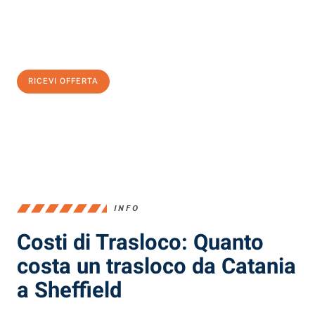
Ottieni subito
un'offerta non vincolante
e
risparmia € 100:
RICEVI OFFERTA
0299948957
INFO
Costi di Trasloco: Quanto
costa un trasloco da Catania
a Sheffield