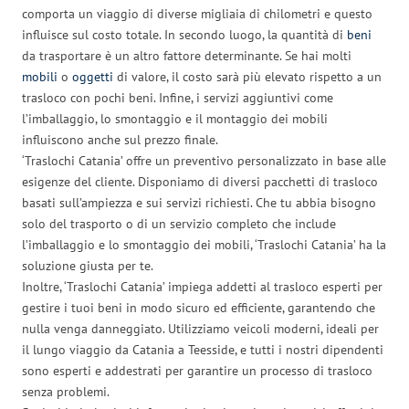
comporta un viaggio di diverse migliaia di chilometri e questo
influisce sul costo totale. In secondo luogo, la quantità di
beni
da trasportare è un altro fattore determinante. Se hai molti
mobili
o
oggetti
di valore, il costo sarà più elevato rispetto a un
trasloco con pochi beni. Infine, i servizi aggiuntivi come
l’imballaggio, lo smontaggio e il montaggio dei mobili
influiscono anche sul prezzo finale.
‘Traslochi Catania’ offre un preventivo personalizzato in base alle
esigenze del cliente. Disponiamo di diversi pacchetti di trasloco
basati sull’ampiezza e sui servizi richiesti. Che tu abbia bisogno
solo del trasporto o di un servizio completo che include
l’imballaggio e lo smontaggio dei mobili, ‘Traslochi Catania’ ha la
soluzione giusta per te.
Inoltre, ‘Traslochi Catania’ impiega addetti al trasloco esperti per
gestire i tuoi beni in modo sicuro ed efficiente, garantendo che
nulla venga danneggiato. Utilizziamo veicoli moderni, ideali per
il lungo viaggio da Catania a Teesside, e tutti i nostri dipendenti
sono esperti e addestrati per garantire un processo di trasloco
senza problemi.