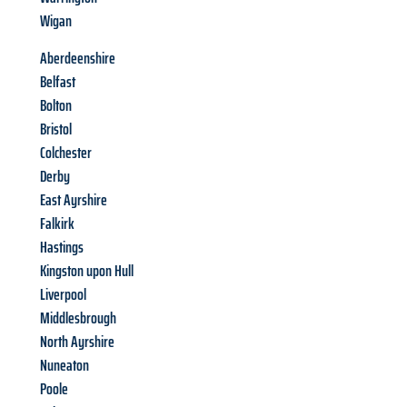
Wigan
Aberdeenshire
Belfast
Bolton
Bristol
Colchester
Derby
East Ayrshire
Falkirk
Hastings
Kingston upon Hull
Liverpool
Middlesbrough
North Ayrshire
Nuneaton
Poole