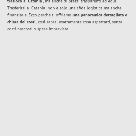
trasloco
a
Catania
, ma anche di prezzi trasparenti ed equi.
Trasferirsi a
Catania
non è solo una sfida logistica ma anche
finanziaria. Ecco perché ti offriamo
una panoramica dettagliata e
chiara dei costi,
così saprai esattamente cosa aspettarti, senza
costi nascosti o spese impreviste.