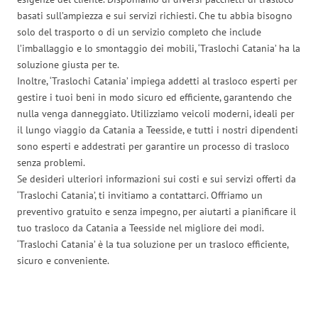
basati sull’ampiezza e sui servizi richiesti. Che tu abbia bisogno
solo del trasporto o di un servizio completo che include
l’imballaggio e lo smontaggio dei mobili, ‘Traslochi Catania’ ha la
soluzione giusta per te.
Inoltre, ‘Traslochi Catania’ impiega addetti al trasloco esperti per
gestire i tuoi beni in modo sicuro ed efficiente, garantendo che
nulla venga danneggiato. Utilizziamo veicoli moderni, ideali per
il lungo viaggio da Catania a Teesside, e tutti i nostri dipendenti
sono esperti e addestrati per garantire un processo di trasloco
senza problemi.
Se desideri ulteriori informazioni sui costi e sui servizi offerti da
‘Traslochi Catania’, ti invitiamo a contattarci. Offriamo un
preventivo gratuito e senza impegno, per aiutarti a pianificare il
tuo trasloco da Catania a Teesside nel migliore dei modi.
‘Traslochi Catania’ è la tua soluzione per un trasloco efficiente,
sicuro e conveniente.
Traslochi Catania in numeri: