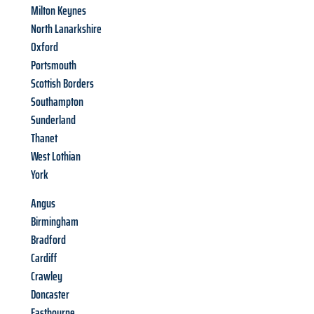
Milton Keynes
North Lanarkshire
Oxford
Portsmouth
Scottish Borders
Southampton
Sunderland
Thanet
West Lothian
York
Angus
Birmingham
Bradford
Cardiff
Crawley
Doncaster
Eastbourne