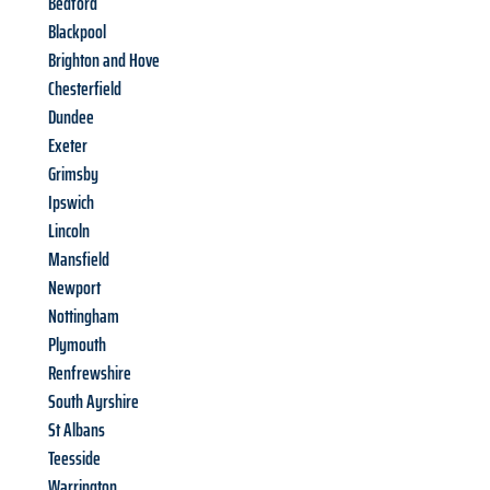
Bedford
Blackpool
Brighton and Hove
Chesterfield
Dundee
Exeter
Grimsby
Ipswich
Lincoln
Mansfield
Newport
Nottingham
Plymouth
Renfrewshire
South Ayrshire
St Albans
Teesside
Warrington