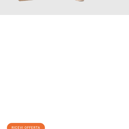
INFORMATI ORA
Scopri con Traslochi Catania quanto può essere
facile e senza
stress il tuo trasloco a Catania
. Il nostro team di esperti è
pronto ad assicurarti una transizione senza intoppi nella tua
nuova casa.
Ottieni subito
un'offerta non vincolante
e
risparmia € 100:
RICEVI OFFERTA
0299948957