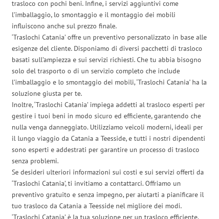
trasloco con pochi beni. Infine, i servizi aggiuntivi come
l’imballaggio, lo smontaggio e il montaggio dei mobili
influiscono anche sul prezzo finale.
‘Traslochi Catania’ offre un preventivo personalizzato in base alle
esigenze del cliente. Disponiamo di diversi pacchetti di trasloco
basati sull’ampiezza e sui servizi richiesti. Che tu abbia bisogno
solo del trasporto o di un servizio completo che include
l’imballaggio e lo smontaggio dei mobili, ‘Traslochi Catania’ ha la
soluzione giusta per te.
Inoltre, ‘Traslochi Catania’ impiega addetti al trasloco esperti per
gestire i tuoi beni in modo sicuro ed efficiente, garantendo che
nulla venga danneggiato. Utilizziamo veicoli moderni, ideali per
il lungo viaggio da Catania a Teesside, e tutti i nostri dipendenti
sono esperti e addestrati per garantire un processo di trasloco
senza problemi.
Se desideri ulteriori informazioni sui costi e sui servizi offerti da
‘Traslochi Catania’, ti invitiamo a contattarci. Offriamo un
preventivo gratuito e senza impegno, per aiutarti a pianificare il
tuo trasloco da Catania a Teesside nel migliore dei modi.
‘Traslochi Catania’ è la tua soluzione per un trasloco efficiente,