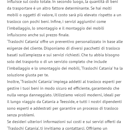
influisce sul costo totale. In secondo luogo, la quantità di beni
da trasportare è un altro fattore determinante. Se hai molti
mobili o oggetti di valore, il costo sarà più elevato rispetto a un
trasloco con pochi beni. Infine, i servizi aggiuntivi come
l’imballaggio, lo smontaggio e il montaggio dei mobili
influiscono anche sul prezzo finale.
‘Traslochi Catania’ offre un preventivo personalizzato in base alle
esigenze del cliente. Disponiamo di diversi pacchetti di trasloco
basati sull’ampiezza e sui servizi richiesti. Che tu abbia bisogno
solo del trasporto o di un servizio completo che include
l’imballaggio e lo smontaggio dei mobili, ‘Traslochi Catania’ ha la
soluzione giusta per te.
Inoltre, ‘Traslochi Catania’ impiega addetti al trasloco esperti per
gestire i tuoi beni in modo sicuro ed efficiente, garantendo che
nulla venga danneggiato. Utilizziamo veicoli moderni, ideali per
il lungo viaggio da Catania a Teesside, e tutti i nostri dipendenti
sono esperti e addestrati per garantire un processo di trasloco
senza problemi.
Se desideri ulteriori informazioni sui costi e sui servizi offerti da
‘Traslochi Catania’, ti invitiamo a contattarci. Offriamo un