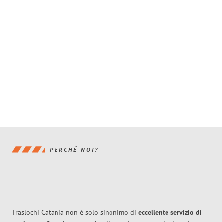
PERCHÉ NOI?
Traslochi Catania non è solo sinonimo di
eccellente
servizio di