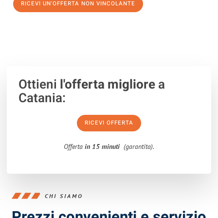
RICEVI UN'OFFERTA NON VINCOLANTE
100% non vincolante – Risposta garantita entro 15 minuti.
Ottieni
l'offerta migliore
a
Catania:
RICEVI OFFERTA
Offerta
in 15 minuti
(garantita).
CHI SIAMO
Prezzi convenienti e servizio