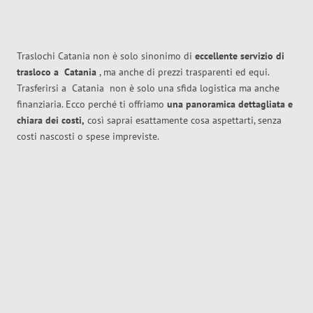
Traslochi Catania non è solo sinonimo di
eccellente
servizio di
trasloco
a
Catania
, ma anche di prezzi trasparenti ed equi.
Trasferirsi a
Catania
non è solo una sfida logistica ma anche
finanziaria. Ecco perché ti offriamo
una panoramica dettagliata e
chiara dei costi,
così saprai esattamente cosa aspettarti, senza
costi nascosti o spese impreviste.