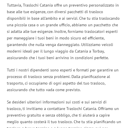
Tuttavia, Traslochi Catania offre un preventivo personalizzato in
base alle tue esigenze, con diversi pacchetti di trasloco
disponibili in base all’ambito e ai servizi. Che tu stia traslocando
una piccola casa o un grande ufficio, abbiamo un pacchetto che
si adatta alle tue esigenze. Inoltre, forniamo traslocatori esperti
per maneggiare i tuoi beni in modo sicuro ed efficiente,
garantendo che nulla venga danneggiato. Utilizziamo veicoli
moderni ideali per il lungo viaggio da Catania a Torbay,
assicurando che i tuoi beni arrivino in condizioni perfette.
Tutti i nostri dipendenti sono esperti e formati per garantire un
processo di trasloco senza problemi. Dalla pianificazione al
trasporto, ci occupiamo di ogni aspetto del tuo trasloco,
assicurando che tutto vada come previsto.
Se desideri ulteriori informazioni sui costi e sui servizi di
trasloco, ti invitiamo a contattare Traslochi Catania. Offriamo un
preventivo gratuito e senza obbligo, che ti aiuterà a capire
meglio quanto costerà il tuo trasloco. Che tu stia pianificando un