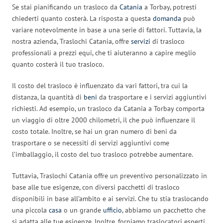
Se stai pianificando un trasloco da
Catania
a Torbay, potresti
chiederti quanto costerà. La risposta a questa
domanda
può
variare notevolmente in base a una serie di fattori. Tuttavia, la
nostra azienda, Traslochi Catania, offre
servizi
di trasloco
professionali a prezzi equi, che ti aiuteranno a capire meglio
quanto costerà il tuo trasloco.
Il costo del trasloco è influenzato da vari fattori, tra cui la
distanza, la quantità di
beni
da trasportare e i servizi aggiuntivi
richiesti. Ad esempio, un trasloco da Catania a Torbay comporta
un viaggio di oltre 2000 chilometri, il che può influenzare il
costo totale. Inoltre, se hai un gran numero di beni da
trasportare o se necessiti di servizi aggiuntivi come
l’imballaggio, il costo del tuo trasloco potrebbe aumentare.
Tuttavia, Traslochi Catania offre un preventivo personalizzato in
base alle tue esigenze, con diversi pacchetti di trasloco
disponibili in base all’ambito e ai servizi. Che tu stia traslocando
una piccola
casa
o un grande
ufficio
, abbiamo un pacchetto che
si adatta alle tue esigenze. Inoltre, forniamo traslocatori esperti