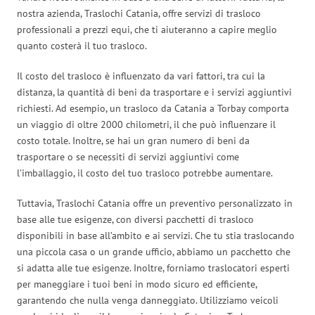
nostra azienda, Traslochi Catania, offre servizi di trasloco
professionali a prezzi equi, che ti aiuteranno a capire meglio
quanto costerà il tuo trasloco.
Il costo del trasloco è influenzato da vari fattori, tra cui la
distanza, la quantità di beni da trasportare e i servizi aggiuntivi
richiesti. Ad esempio, un trasloco da Catania a Torbay comporta
un viaggio di oltre 2000 chilometri, il che può influenzare il
costo totale. Inoltre, se hai un gran numero di beni da
trasportare o se necessiti di servizi aggiuntivi come
l’imballaggio, il costo del tuo trasloco potrebbe aumentare.
Tuttavia, Traslochi Catania offre un preventivo personalizzato in
base alle tue esigenze, con diversi pacchetti di trasloco
disponibili in base all’ambito e ai servizi. Che tu stia traslocando
una piccola casa o un grande ufficio, abbiamo un pacchetto che
si adatta alle tue esigenze. Inoltre, forniamo traslocatori esperti
per maneggiare i tuoi beni in modo sicuro ed efficiente,
garantendo che nulla venga danneggiato. Utilizziamo veicoli