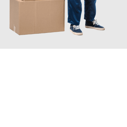
INFORMATI ORA
Scopri con Traslochi Catania quanto può essere
facile e senza
stress il tuo trasloco a Catania
. Il nostro team di esperti è
pronto ad assicurarti una transizione senza intoppi nella tua
nuova casa.