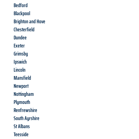
Bedford
Blackpool
Brighton and Hove
Chesterfield
Dundee
Exeter
Grimsby
Ipswich
Lincoln
Mansfield
Newport
Nottingham
Plymouth
Renfrewshire
South Ayrshire
St Albans
Teesside