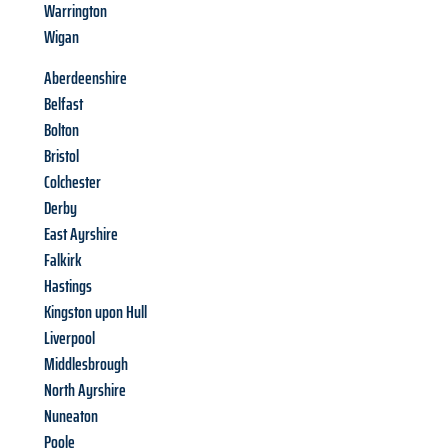
Warrington
Wigan
Aberdeenshire
Belfast
Bolton
Bristol
Colchester
Derby
East Ayrshire
Falkirk
Hastings
Kingston upon Hull
Liverpool
Middlesbrough
North Ayrshire
Nuneaton
Poole