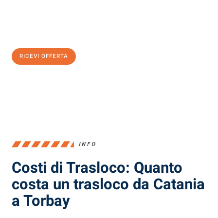
Ottieni subito
un'offerta non vincolante
e
risparmia € 100:
RICEVI OFFERTA
0299948957
INFO
Costi di Trasloco: Quanto
costa un trasloco da Catania
a Torbay