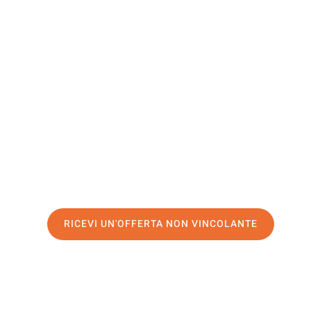
Newcastle
Upon Tyn
Il tuo trasloco Catania Newcastle upon Tyne può essere 
il nostro
servizio di prima classe
e assicurati i
migliori p
Richiedo ora la tua offerta personalizzata e fai il prim
trasloco senza stress a Newcastle upon Tyne
RICEVI UN'OFFERTA NON VINCOLANTE
100% non vincolante – Risposta garantita entro 15 minuti.