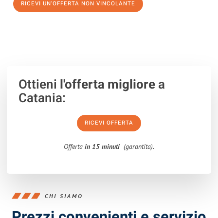
RICEVI UN'OFFERTA NON VINCOLANTE
100% non vincolante – Risposta garantita entro 15 minuti.
Ottieni
l'offerta migliore
a
Catania:
RICEVI OFFERTA
Offerta
in 15 minuti
(garantita).
CHI SIAMO
Prezzi convenienti e servizio