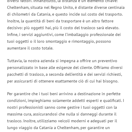
diversi fattori. Innanzitutto, la distanza è un elemento chiave:
Cheltenham, situata nel Regno Unito, è distante diverse centinaia
di chilometri da Catania, e questo incide sul costo del trasporto.
Inoltre, la quantità di beni da trasportare è un altro fattore
decisivo: più oggetti hai, più il costo del trasloco sarà elevato.
Infine, i servizi aggiuntivi, come l’imballaggio professionale dei
tuoi oggetti o il loro smontaggio e rimontaggio, possono
aumentare il costo totale.
Tuttavia, la nostra azienda si impegna a offrire un preventivo
personalizzato in base alle esigenze del cliente. Offriamo diversi
pacchetti di trasloco, a seconda dell’entità e dei servizi richiesti,
per assicurarti di ottenere esattamente ciò di cui hai bisogno.
Per garantire che i tuoi beni arrivino a destinazione in perfette
condizioni, impieghiamo solamente addetti esperti e qualificati. I
nostri professionisti sanno come gestire i tuoi oggetti con la
massima cura, assicurandosi che nulla si danneggi durante il
trasloco. Inoltre, utilizziamo veicoli moderni e adeguati per il
lungo viaggio da Catania a Cheltenham, per garantire un