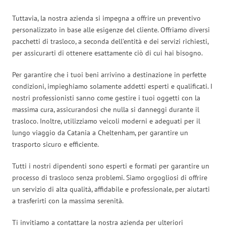
Tuttavia, la nostra azienda si impegna a offrire un preventivo
personalizzato in base alle esigenze del cliente. Offriamo diversi
pacchetti di trasloco, a seconda dell’entità e dei servizi richiesti,
per assicurarti di ottenere esattamente ciò di cui hai bisogno.
Per garantire che i tuoi beni arrivino a destinazione in perfette
condizioni, impieghiamo solamente addetti esperti e qualificati. I
nostri professionisti sanno come gestire i tuoi oggetti con la
massima cura, assicurandosi che nulla si danneggi durante il
trasloco. Inoltre, utilizziamo veicoli moderni e adeguati per il
lungo viaggio da Catania a Cheltenham, per garantire un
trasporto sicuro e efficiente.
Tutti i nostri dipendenti sono esperti e formati per garantire un
processo di trasloco senza problemi. Siamo orgogliosi di offrire
un servizio di alta qualità, affidabile e professionale, per aiutarti
a trasferirti con la massima serenità.
Ti invitiamo a contattare la nostra azienda per ulteriori