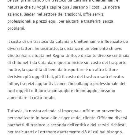
naturale che tu voglia capire quali saranno i costi. La nostra
azienda, leader nel settore dei traslochi, offre servizi
professionali a prezzi equi, per aiutarti a trasferirti senza
problemi.
Il costo di un trasloco da Catania a Cheltenham è influenzato da
diversi fattori. Innanzitutto, la distanza è un elemento chiave:
Cheltenham, situata nel Regno Unito, è distante diverse centinaia
di chilometri da Catania, e questo incide sul costo del trasporto.
Inoltre, la quantità di beni da trasportare è un altro fattore
decisivo: più oggetti hai, più il costo del trasloco sarà elevato.
Infine, i servizi aggiuntivi, come l’imballaggio professionale dei
tuoi oggetti o il loro smontaggio e rimontaggio, possono
aumentare il costo totale.
Tuttavia, la nostra azienda si impegna a offrire un preventivo
personalizzato in base alle esigenze del cliente. Offriamo diversi
pacchetti di trasloco, a seconda dell’entità e dei servizi richiesti,
per assicurarti di ottenere esattamente ciò di cui hai bisogno.