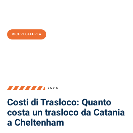
Ottieni subito
un'offerta non vincolante
e
risparmia € 100:
RICEVI OFFERTA
0299948957
INFO
Costi di Trasloco: Quanto
costa un trasloco da Catania
a Cheltenham