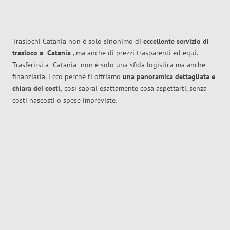
Traslochi Catania non è solo sinonimo di
eccellente
servizio di
trasloco
a
Catania
, ma anche di prezzi trasparenti ed equi.
Trasferirsi a
Catania
non è solo una sfida logistica ma anche
finanziaria. Ecco perché ti offriamo
una panoramica dettagliata e
chiara dei costi,
così saprai esattamente cosa aspettarti, senza
costi nascosti o spese impreviste.