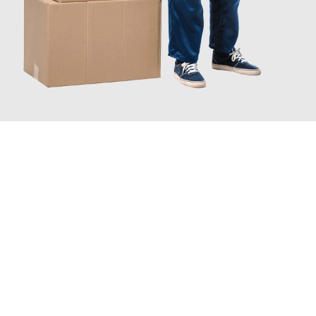
INFORMATI ORA
Scopri con Traslochi Catania quanto può essere
facile e senza
stress il tuo trasloco a Catania
. Il nostro team di esperti è
pronto ad assicurarti una transizione senza intoppi nella tua
nuova casa.