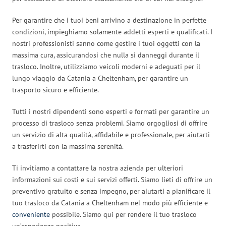
Per garantire che i tuoi beni arrivino a destinazione in perfette
condizioni, impieghiamo solamente addetti esperti e qualificati. I
nostri professionisti sanno come gestire i tuoi oggetti con la
massima cura, assicurandosi che nulla si danneggi durante il
trasloco. Inoltre, utilizziamo veicoli moderni e adeguati per il
lungo viaggio da Catania a Cheltenham, per garantire un
trasporto sicuro e efficiente.
Tutti i nostri dipendenti sono esperti e formati per garantire un
processo di trasloco senza problemi. Siamo orgogliosi di offrire
un servizio di alta qualità, affidabile e professionale, per aiutarti
a trasferirti con la massima serenità.
Ti invitiamo a contattare la nostra azienda per ulteriori
informazioni sui costi e sui servizi offerti. Siamo lieti di offrire un
preventivo gratuito e senza impegno, per aiutarti a pianificare il
tuo trasloco da Catania a Cheltenham nel modo più efficiente e
conveniente
possibile. Siamo qui per rendere il tuo trasloco
un’esperienza positiva.