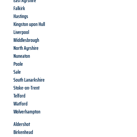
East Ayrshire
Falkirk
Hastings
Kingston upon Hull
Liverpool
Middlesbrough
North Ayrshire
Nuneaton
Poole
Sale
South Lanarkshire
Stoke-on-Trent
Telford
Watford
Wolverhampton
Aldershot
Birkenhead