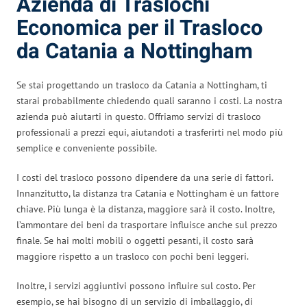
Azienda di Traslochi
Economica per il Trasloco
da Catania a Nottingham
Se stai progettando un trasloco da Catania a Nottingham, ti
starai probabilmente chiedendo quali saranno i costi. La nostra
azienda può aiutarti in questo. Offriamo servizi di trasloco
professionali a prezzi equi, aiutandoti a trasferirti nel modo più
semplice e conveniente possibile.
I costi del trasloco possono dipendere da una serie di fattori.
Innanzitutto, la distanza tra Catania e Nottingham è un fattore
chiave. Più lunga è la distanza, maggiore sarà il costo. Inoltre,
l’ammontare dei beni da trasportare influisce anche sul prezzo
finale. Se hai molti mobili o oggetti pesanti, il costo sarà
maggiore rispetto a un trasloco con pochi beni leggeri.
Inoltre, i servizi aggiuntivi possono influire sul costo. Per
esempio, se hai bisogno di un servizio di imballaggio, di