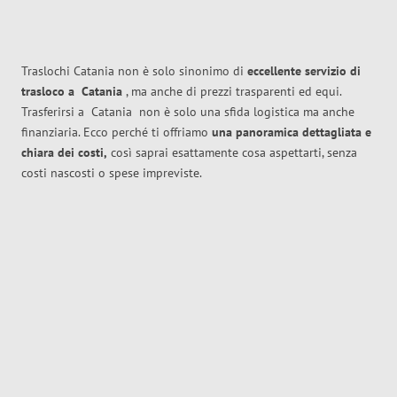
Traslochi Catania non è solo sinonimo di
eccellente
servizio di
trasloco
a
Catania
, ma anche di prezzi trasparenti ed equi.
Trasferirsi a
Catania
non è solo una sfida logistica ma anche
finanziaria. Ecco perché ti offriamo
una panoramica dettagliata e
chiara dei costi,
così saprai esattamente cosa aspettarti, senza
costi nascosti o spese impreviste.