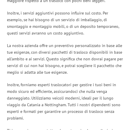
maggiore rispetto a un trasloco con pochi beni leggeri.
Inoltre, i servizi aggiuntivi possono influire sul costo. Per
esempio, se hai bisogno di un servizio di imballaggio, di
smontaggio e montaggio mobili, o di un deposito temporaneo,
questi servizi avranno un costo aggiuntivo.
La nostra azienda offre un preventivo personalizzato in base alle
tue esigenze, con diversi pacchetti di trasloco disponibili in base
all’ambito e ai servizi. Questo significa che non dovrai pagare per
servizi di cui non hai bisogno, e potrai scegliere il pacchetto che
meglio si adatta alle tue esigenze.
Inoltre, forniamo esperti traslocatori per gestire i tuoi beni in
modo sicuro ed efficiente, assicurandoci che nulla venga
danneggiato. Utilizziamo veicoli moderni, ideali per il lungo
viaggio da Catania a Nottingham. Tutti i nostri dipendenti sono
esperti e formati per garantire un processo di trasloco senza
problemi.