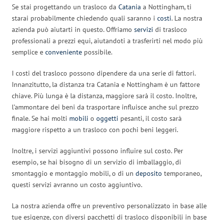
Se stai progettando un trasloco da
Catania
a Nottingham, ti
starai probabilmente chiedendo quali saranno i
costi
. La nostra
azienda può aiutarti in questo. Offriamo
servizi
di trasloco
professionali a prezzi equi, aiutandoti a trasferirti nel modo più
semplice e
conveniente
possibile.
I costi del trasloco possono dipendere da una serie di fattori.
Innanzitutto, la distanza tra Catania e Nottingham è un fattore
chiave. Più lunga è la distanza, maggiore sarà il costo. Inoltre,
l’ammontare dei beni da trasportare influisce anche sul prezzo
finale. Se hai molti
mobili
o
oggetti
pesanti, il costo sarà
maggiore rispetto a un trasloco con pochi beni leggeri.
Inoltre, i servizi aggiuntivi possono influire sul costo. Per
esempio, se hai bisogno di un servizio di imballaggio, di
smontaggio e montaggio mobili, o di un
deposito
temporaneo,
questi servizi avranno un costo aggiuntivo.
La nostra azienda offre un preventivo personalizzato in base alle
tue esigenze, con diversi pacchetti di trasloco disponibili in base