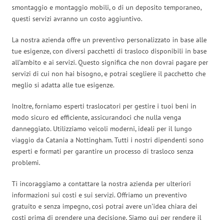
smontaggio e montaggio mobili, o di un deposito temporaneo,
questi servizi avranno un costo aggiuntivo.
La nostra azienda offre un preventivo personalizzato in base alle
tue esigenze, con diversi pacchetti di trasloco disponibili in base
all’ambito e ai servizi. Questo significa che non dovrai pagare per
servizi di cui non hai bisogno, e potrai scegliere il pacchetto che
meglio si adatta alle tue esigenze.
Inoltre, forniamo esperti traslocatori per gestire i tuoi beni in
modo sicuro ed efficiente, assicurandoci che nulla venga
danneggiato. Utilizziamo veicoli moderni, ideali per il lungo
viaggio da Catania a Nottingham. Tutti i nostri dipendenti sono
esperti e formati per garantire un processo di trasloco senza
problemi.
Ti incoraggiamo a contattare la nostra azienda per ulteriori
informazioni sui costi e sui servizi. Offriamo un preventivo
gratuito e senza impegno, così potrai avere un’idea chiara dei
costi prima di prendere una decisione. Siamo qui per rendere il