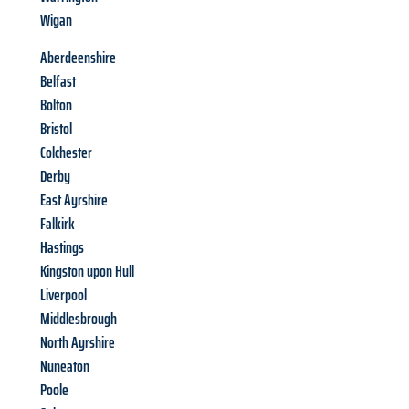
Wigan
Aberdeenshire
Belfast
Bolton
Bristol
Colchester
Derby
East Ayrshire
Falkirk
Hastings
Kingston upon Hull
Liverpool
Middlesbrough
North Ayrshire
Nuneaton
Poole