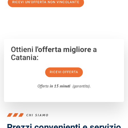
RICEVI UN'OFFERTA NON VINCOLANTE
100% non vincolante – Risposta garantita entro 15 minuti.
Ottieni
l'offerta migliore
a
Catania:
RICEVI OFFERTA
Offerta
in 15 minuti
(garantita).
CHI SIAMO
Prezzi convenienti e servizio