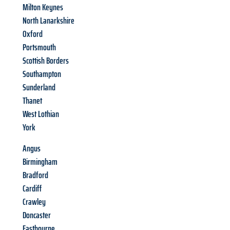
Milton Keynes
North Lanarkshire
Oxford
Portsmouth
Scottish Borders
Southampton
Sunderland
Thanet
West Lothian
York
Angus
Birmingham
Bradford
Cardiff
Crawley
Doncaster
Eastbourne