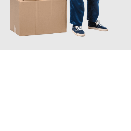
INFORMATI ORA
Scopri con Traslochi Catania quanto può essere
facile e senza
stress il tuo trasloco a Catania
. Il nostro team di esperti è
pronto ad assicurarti una transizione senza intoppi nella tua
nuova casa.