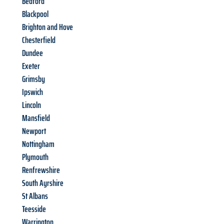
Bedford
Blackpool
Brighton and Hove
Chesterfield
Dundee
Exeter
Grimsby
Ipswich
Lincoln
Mansfield
Newport
Nottingham
Plymouth
Renfrewshire
South Ayrshire
St Albans
Teesside
Warrington