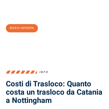
Ottieni subito
un'offerta non vincolante
e
risparmia € 100:
RICEVI OFFERTA
0299948957
INFO
Costi di Trasloco: Quanto
costa un trasloco da Catania
a Nottingham