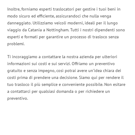
Inoltre, forniamo esperti traslocatori per gestire i tuoi beni in
modo sicuro ed efficiente, assicurandoci che nulla venga
danneggiato. Utilizziamo veicoli moderni, ideali per il lungo
viaggio da Catania a Nottingham. Tutti i nostri dipendenti sono
esperti e formati per garantire un processo di trasloco senza
problemi.
Ti incoraggiamo a contattare la nostra azienda per ulteriori
informazioni sui costi e sui servizi. Offriamo un preventivo
gratuito e senza impegno, così potrai avere un’idea chiara dei
costi prima di prendere una decisione. Siamo qui per rendere il
tuo trasloco il più semplice e conveniente possibile. Non esitare
a contattarci per qualsiasi domanda o per richiedere un
preventivo.
Traslochi Catania in numeri: