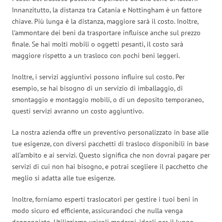
Innanzitutto, la distanza tra Catania e Nottingham è un fattore
chiave. Più lunga è la distanza, maggiore sarà il costo. Inoltre,
l’ammontare dei beni da trasportare influisce anche sul prezzo
finale. Se hai molti mobili o oggetti pesanti, il costo sarà
maggiore rispetto a un trasloco con pochi beni leggeri.
Inoltre, i servizi aggiuntivi possono influire sul costo. Per
esempio, se hai bisogno di un servizio di imballaggio, di
smontaggio e montaggio mobili, o di un deposito temporaneo,
questi servizi avranno un costo aggiuntivo.
La nostra azienda offre un preventivo personalizzato in base alle
tue esigenze, con diversi pacchetti di trasloco disponibili in base
all’ambito e ai servizi. Questo significa che non dovrai pagare per
servizi di cui non hai bisogno, e potrai scegliere il pacchetto che
meglio si adatta alle tue esigenze.
Inoltre, forniamo esperti traslocatori per gestire i tuoi beni in
modo sicuro ed efficiente, assicurandoci che nulla venga
danneggiato. Utilizziamo veicoli moderni, ideali per il lungo