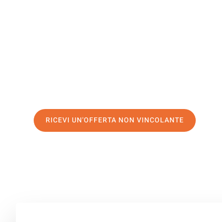
North Ayrs
Il tuo trasloco Catania North Ayrshire può essere così fa
nostro
servizio di prima classe
e assicurati i
migliori pre
Richiedo ora la tua offerta personalizzata e fai il prim
trasloco senza stress a North Ayrshire
RICEVI UN'OFFERTA NON VINCOLANTE
100% non vincolante – Risposta garantita entro 15 minuti.