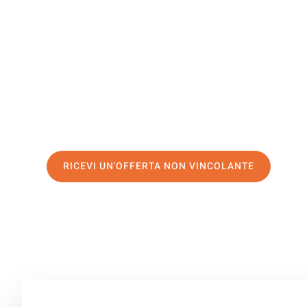
Cambridg
Il tuo trasloco Catania Cambridge può essere così facile
servizio di prima classe
e assicurati i
migliori prezzi in 
Richiedo ora la tua offerta personalizzata e fai il prim
trasloco senza stress a Cambridge
RICEVI UN'OFFERTA NON VINCOLANTE
100% non vincolante – Risposta garantita entro 15 minuti.