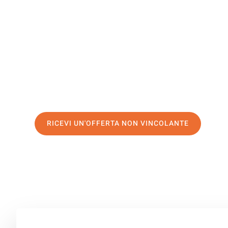
Doncaster
Il tuo trasloco Catania Doncaster può essere così facile
servizio di prima classe
e assicurati i
migliori prezzi in 
Richiedo ora la tua offerta personalizzata e fai il prim
trasloco senza stress a Doncaster
RICEVI UN'OFFERTA NON VINCOLANTE
100% non vincolante – Risposta garantita entro 15 minuti.