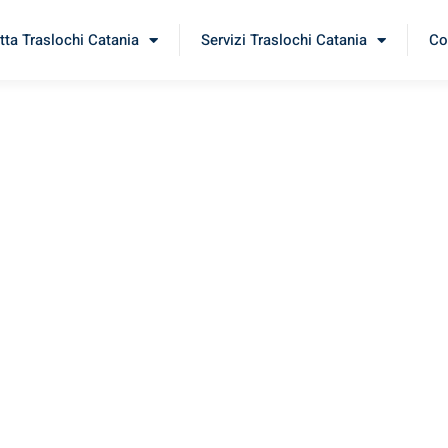
tta Traslochi Catania
Servizi Traslochi Catania
Co
fe
imenta il nostro
servizio