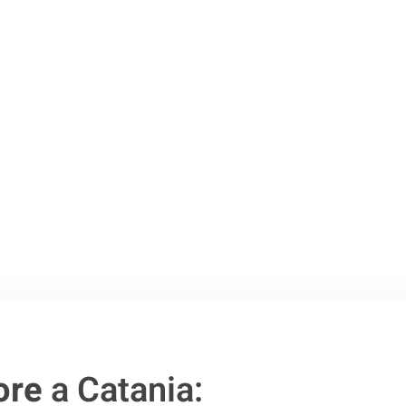
o passo verso un
ore
a Catania: