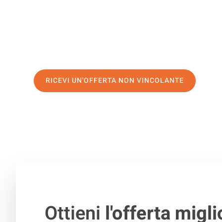
di prima classe
e assicurati i
migliori prezzi in Catania
.
Richiedo ora la tua offerta personalizzata e fai il prim
trasloco senza stress a Fife
RICEVI UN'OFFERTA NON VINCOLANTE
100% non vincolante – Risposta garantita entro 15 minuti.
Ottieni
l'offerta migli