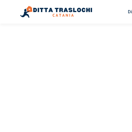
Di
TRASLOCHI CATANIA
Traslochi
Catania
Fi
Il tuo trasloco Catania Fife può essere così facile! Sper