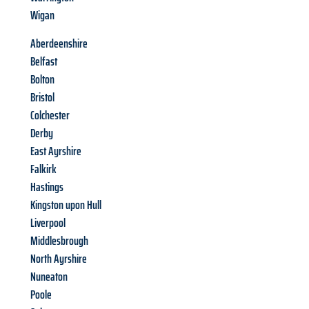
Wigan
Aberdeenshire
Belfast
Bolton
Bristol
Colchester
Derby
East Ayrshire
Falkirk
Hastings
Kingston upon Hull
Liverpool
Middlesbrough
North Ayrshire
Nuneaton
Poole