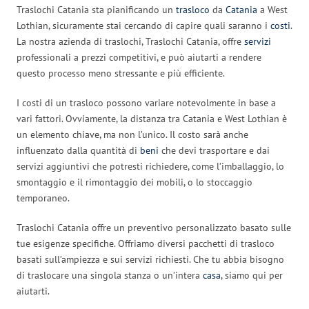
Traslochi Catania sta pianificando un
trasloco
da
Catania
a West
Lothian, sicuramente stai cercando di capire quali saranno i
costi
.
La nostra azienda di traslochi, Traslochi Catania, offre
servizi
professionali a prezzi competitivi, e può aiutarti a rendere
questo processo meno stressante e più efficiente.
I costi di un trasloco possono variare notevolmente in base a
vari fattori. Ovviamente, la distanza tra Catania e West Lothian è
un elemento chiave, ma non l’unico. Il costo sarà anche
influenzato dalla quantità di
beni
che devi trasportare e dai
servizi aggiuntivi che potresti richiedere, come l’imballaggio, lo
smontaggio e il rimontaggio dei mobili, o lo stoccaggio
temporaneo.
Traslochi Catania offre un preventivo personalizzato basato sulle
tue esigenze specifiche. Offriamo diversi pacchetti di trasloco
basati sull’ampiezza e sui servizi richiesti. Che tu abbia bisogno
di traslocare una singola stanza o un’intera
casa
, siamo qui per
aiutarti.