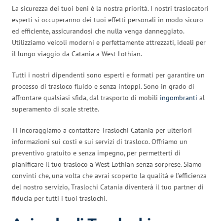
La sicurezza dei tuoi beni è la nostra priorità. I nostri traslocatori
esperti si occuperanno dei tuoi effetti personali in modo sicuro
ed efficiente, assicurandosi che nulla venga danneggiato.
Utilizziamo veicoli moderni e perfettamente attrezzati, ideali per
il lungo viaggio da Catania a West Lothian.
Tutti i nostri dipendenti sono esperti e formati per garantire un
processo di trasloco fluido e senza intoppi. Sono in grado di
affrontare qualsiasi sfida, dal trasporto di mobili
ingombranti
al
superamento di scale strette.
Ti incoraggiamo a contattare Traslochi Catania per ulteriori
informazioni sui costi e sui servizi di trasloco. Offriamo un
preventivo gratuito e senza impegno, per permetterti di
pianificare il tuo trasloco a West Lothian senza sorprese. Siamo
convinti che, una volta che avrai scoperto la qualità e l’efficienza
del nostro servizio, Traslochi Catania diventerà il tuo partner di
fiducia per tutti i tuoi traslochi.