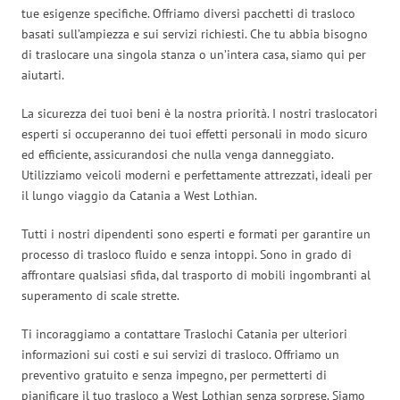
tue esigenze specifiche. Offriamo diversi pacchetti di trasloco
basati sull’ampiezza e sui servizi richiesti. Che tu abbia bisogno
di traslocare una singola stanza o un’intera casa, siamo qui per
aiutarti.
La sicurezza dei tuoi beni è la nostra priorità. I nostri traslocatori
esperti si occuperanno dei tuoi effetti personali in modo sicuro
ed efficiente, assicurandosi che nulla venga danneggiato.
Utilizziamo veicoli moderni e perfettamente attrezzati, ideali per
il lungo viaggio da Catania a West Lothian.
Tutti i nostri dipendenti sono esperti e formati per garantire un
processo di trasloco fluido e senza intoppi. Sono in grado di
affrontare qualsiasi sfida, dal trasporto di mobili ingombranti al
superamento di scale strette.
Ti incoraggiamo a contattare Traslochi Catania per ulteriori
informazioni sui costi e sui servizi di trasloco. Offriamo un
preventivo gratuito e senza impegno, per permetterti di
pianificare il tuo trasloco a West Lothian senza sorprese. Siamo