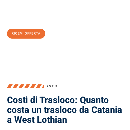
Ottieni subito
un'offerta non vincolante
e
risparmia € 100:
RICEVI OFFERTA
0299948957
INFO
Costi di Trasloco: Quanto
costa un trasloco da Catania
a West Lothian