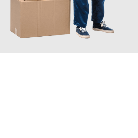
INFORMATI ORA
Scopri con Traslochi Catania quanto può essere
facile e senza
stress il tuo trasloco a Catania
. Il nostro team di esperti è
pronto ad assicurarti una transizione senza intoppi nella tua
nuova casa.