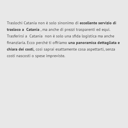
Traslochi Catania non è solo sinonimo di
eccellente
servizio di
trasloco
a
Catania
, ma anche di prezzi trasparenti ed equi.
Trasferirsi a
Catania
non è solo una sfida logistica ma anche
finanziaria. Ecco perché ti offriamo
una panoramica dettagliata e
chiara dei costi,
così saprai esattamente cosa aspettarti, senza
costi nascosti o spese impreviste.