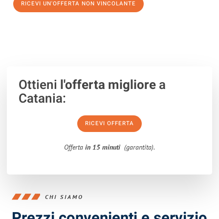
RICEVI UN'OFFERTA NON VINCOLANTE
100% non vincolante – Risposta garantita entro 15 minuti.
Ottieni
l'offerta migliore
a
Catania:
RICEVI OFFERTA
Offerta
in 15 minuti
(garantita).
CHI SIAMO
Prezzi convenienti e servizio