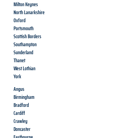
Milton Keynes
North Lanarkshire
Oxford
Portsmouth
Scottish Borders
Southampton
Sunderland
Thanet
West Lothian
York
Angus
Birmingham
Bradford
Cardiff
Crawley
Doncaster
Eastbourne