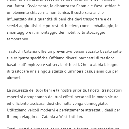
vari fattori. Ovviamente, la distanza tra Catania e West Lothian è
un elemento chiave, ma non l’unico. Il costo sarà anche
influenzato dalla quantità di beni che devi trasportare e dai
servizi aggiuntivi che potresti richiedere, come l’imballaggio, lo
smontaggio e il rimontaggio dei mobili, o lo stoccaggio
temporaneo.
Traslochi Catania offre un preventivo personalizzato basato sulle
tue esigenze specifiche. Offriamo diversi pacchetti di trasloco
basati sull’ampiezza e sui servizi richiesti. Che tu abbia bisogno
di traslocare una singola stanza o un’intera casa, siamo qui per
aiutarti.
La sicurezza dei tuoi beni è la nostra priorità. I nostri traslocatori
esperti si occuperanno dei tuoi effetti personali in modo sicuro
ed efficiente, assicurandosi che nulla venga danneggiato.
Utilizziamo veicoli moderni e perfettamente attrezzati, ideali per
il lungo viaggio da Catania a West Lothian.
Tutti i nostri dipendenti sono esperti e formati per garantire un