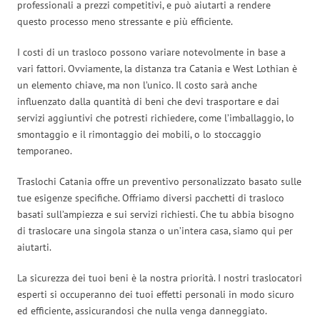
professionali a prezzi competitivi, e può aiutarti a rendere
questo processo meno stressante e più efficiente.
I costi di un trasloco possono variare notevolmente in base a
vari fattori. Ovviamente, la distanza tra Catania e West Lothian è
un elemento chiave, ma non l’unico. Il costo sarà anche
influenzato dalla quantità di beni che devi trasportare e dai
servizi aggiuntivi che potresti richiedere, come l’imballaggio, lo
smontaggio e il rimontaggio dei mobili, o lo stoccaggio
temporaneo.
Traslochi Catania offre un preventivo personalizzato basato sulle
tue esigenze specifiche. Offriamo diversi pacchetti di trasloco
basati sull’ampiezza e sui servizi richiesti. Che tu abbia bisogno
di traslocare una singola stanza o un’intera casa, siamo qui per
aiutarti.
La sicurezza dei tuoi beni è la nostra priorità. I nostri traslocatori
esperti si occuperanno dei tuoi effetti personali in modo sicuro
ed efficiente, assicurandosi che nulla venga danneggiato.