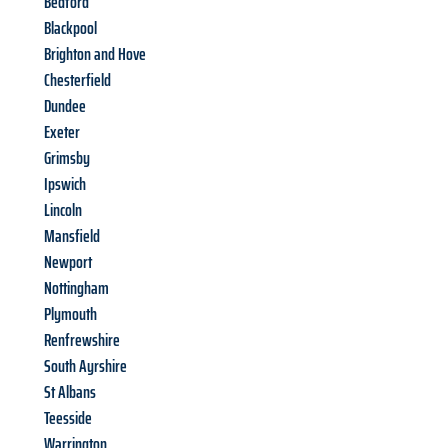
Bedford
Blackpool
Brighton and Hove
Chesterfield
Dundee
Exeter
Grimsby
Ipswich
Lincoln
Mansfield
Newport
Nottingham
Plymouth
Renfrewshire
South Ayrshire
St Albans
Teesside
Warrington