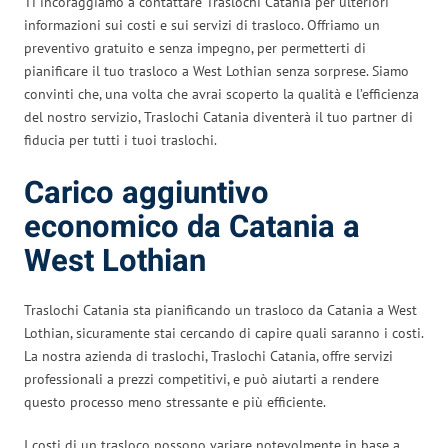
Ti incoraggiamo a contattare Traslochi Catania per ulteriori
informazioni sui costi e sui servizi di trasloco. Offriamo un
preventivo gratuito e senza impegno, per permetterti di
pianificare il tuo trasloco a West Lothian senza sorprese. Siamo
convinti che, una volta che avrai scoperto la qualità e l’efficienza
del nostro servizio, Traslochi Catania diventerà il tuo partner di
fiducia per tutti i tuoi traslochi.
Carico aggiuntivo
economico da Catania a
West Lothian
Traslochi Catania sta pianificando un trasloco da Catania a West
Lothian, sicuramente stai cercando di capire quali saranno i costi.
La nostra azienda di traslochi, Traslochi Catania, offre servizi
professionali a prezzi competitivi, e può aiutarti a rendere
questo processo meno stressante e più efficiente.
I costi di un trasloco possono variare notevolmente in base a