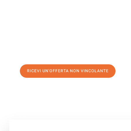
Brighton
Il tuo trasloco Catania Brighton può essere così facile! 
servizio di prima classe
e assicurati i
migliori prezzi in 
Richiedo ora la tua offerta personalizzata e fai il prim
trasloco senza stress a Brighton
RICEVI UN'OFFERTA NON VINCOLANTE
100% non vincolante – Risposta garantita entro 15 minuti.