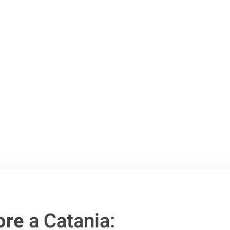
Catania
.
o passo verso un
ore
a Catania: