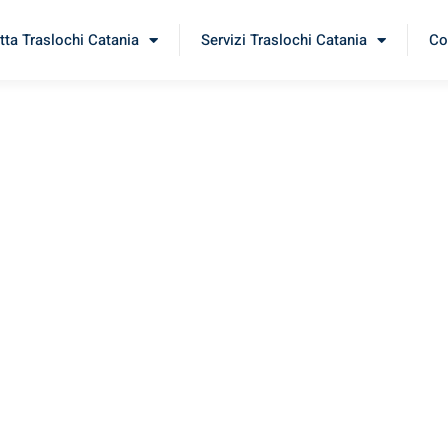
tta Traslochi Catania
Servizi Traslochi Catania
Co
istol
erimenta il nostro