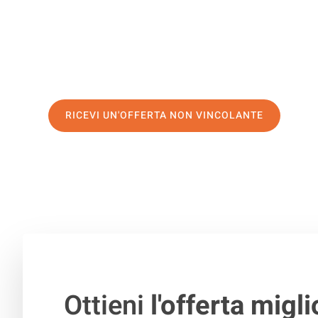
servizio di prima classe
e assicurati i
migliori prezzi in 
Richiedo ora la tua offerta personalizzata e fai il prim
trasloco senza stress a Bristol
RICEVI UN'OFFERTA NON VINCOLANTE
100% non vincolante – Risposta garantita entro 15 minuti.
Ottieni
l'offerta migli