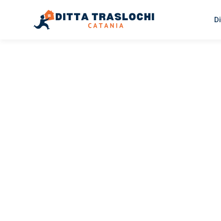
Di
TRASLOCHI CATANIA
Traslochi
Catania
Br
Il tuo trasloco Catania Bristol può essere così facile! Sp