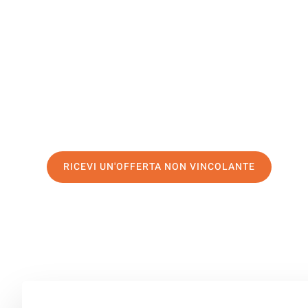
Bournemo
Il tuo trasloco Catania Bournemouth può essere così fac
nostro
servizio di prima classe
e assicurati i
migliori pre
Richiedo ora la tua offerta personalizzata e fai il prim
trasloco senza stress a Bournemouth
RICEVI UN'OFFERTA NON VINCOLANTE
100% non vincolante – Risposta garantita entro 15 minuti.